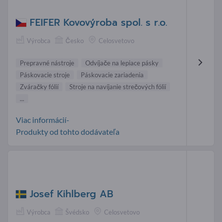
FEIFER Kovovýroba spol. s r.o.
Výrobca
Česko
Celosvetovo
Prepravné nástroje
Odvíjače na lepiace pásky
Páskovacie stroje
Páskovacie zariadenia
Zváračky fólií
Stroje na navíjanie strečových fólií
...
Viac informácií-
Produkty od tohto dodávateľa
Josef Kihlberg AB
Výrobca
Švédsko
Celosvetovo