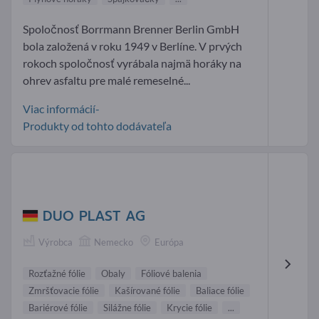
Spoločnosť Borrmann Brenner Berlin GmbH
bola založená v roku 1949 v Berlíne. V prvých
rokoch spoločnosť vyrábala najmä horáky na
ohrev asfaltu pre malé remeselné...
Viac informácií-
Produkty od tohto dodávateľa
DUO PLAST AG
Výrobca
Nemecko
Európa
Rozťažné fólie
Obaly
Fóliové balenia
Zmršťovacie fólie
Kašírované fólie
Baliace fólie
Bariérové fólie
Silážne fólie
Krycie fólie
...