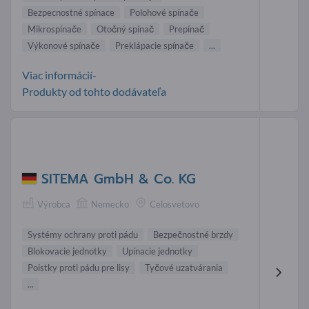
Bezpecnostné spínace
Polohové spínače
Mikrospínače
Otočný spínač
Prepínač
Výkonové spínače
Preklápacie spínače
...
Viac informácií-
Produkty od tohto dodávateľa
SITEMA GmbH & Co. KG
Výrobca
Nemecko
Celosvetovo
Systémy ochrany proti pádu
Bezpečnostné brzdy
Blokovacie jednotky
Upínacie jednotky
Poistky proti pádu pre lisy
Tyčové uzatvárania
...