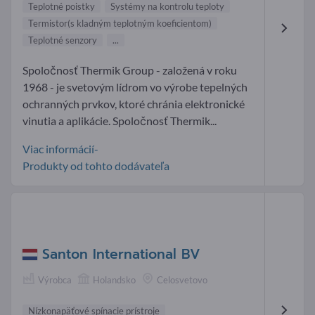
Teplotné poistky
Systémy na kontrolu teploty
Termistor(s kladným teplotným koeficientom)
Teplotné senzory
...
Spoločnosť Thermik Group - založená v roku
1968 - je svetovým lídrom vo výrobe tepelných
ochranných prvkov, ktoré chránia elektronické
vinutia a aplikácie. Spoločnosť Thermik...
Viac informácií-
Produkty od tohto dodávateľa
Santon International BV
Výrobca
Holandsko
Celosvetovo
Nízkonapäťové spínacie prístroje