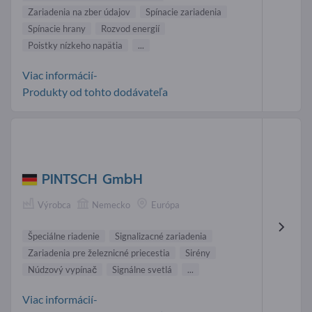
Zariadenia na zber údajov
Spínacie zariadenia
Spínacie hrany
Rozvod energií
Poistky nízkeho napätia
...
Viac informácií-
Produkty od tohto dodávateľa
PINTSCH GmbH
Výrobca
Nemecko
Európa
Špeciálne riadenie
Signalizacné zariadenia
Zariadenia pre železnicné priecestia
Sirény
Núdzový vypínač
Signálne svetlá
...
Viac informácií-