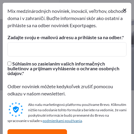
Distribútorov
4
×
Mix medzinárodných noviniek, inovácií, veľtrhov, obchodu
doma i v zahraničí. Buďte informovaní skôr ako ostatní a
prihláste sa na odber noviniek Exportpages.
Ochranné vybavenia – nájdite
výrobcov a dodávateľov
Zadajte svoju e-mailovú adresu a prihláste sa na odber.
Exportéri
Výrobcovia
48
44
Súhlasím so zasielaním vašich informačných
bulletinov a prijímam vyhlásenie o ochrane osobných
Distribútorov
údajov.
4
Odber noviniek môžete kedykoľvek zrušiť pomocou
odkazu v našom newsletteri.
Exportpages
Bezpečnosť & ochrana
Ochranné vybavenia
Ako našu marketingovú platformu používame Brevo. Kliknutím
nižšie na odoslanie tohto formulára beriete na vedomie, že vami
poskytnuté informácie budú prenesené do Brevo na
spracovanie v súlade s
Inzerujte zadarmo na Exportpages!
podmienkami používania
.
Potreby – Ponuky – Použité tovary – Obchodné