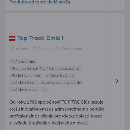
Produkty od tohto dodávateľa
Top Trock GmbH
Výrobca
Rakúsko
Celosvetovo
Sušiace skrine
Priemyselné sušičky / Sušiace zariadenia
Príchytky na lyže
Sušicky topánok
Sušicky cižiem
Držiaky na snowboardy
Sušicky rukavíc
...
Od roku 1986 spoločnosť TOP TROCK ukazuje
cestu inovatívnym sušiacim systémom a ponúka
profesionálne riešenia pre všetky oblasti, ktoré
si vyžadujú sušenie vlhkej alebo mokrej...