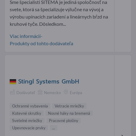
Sme špecialisti SITEMA je jediná spoločnosť na
svete, ktorá sa špecializuje výlučne na vývoj a
výrobu upínacích zariadení a lineárnych bŕzd na
kruhové tyče. Dôsledkom...
Viac informácií-
Produkty od tohto dodávateľa
Stingl Systems GmbH
Dodávateľ
Nemecko
Európa
Ochranné vybavenia
Vetracie mriežky
Kotevné skrutky
Nosné háky na bremená
Svetelné mriežky
Pracovné plošiny
Upevnovacie prvky
...