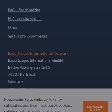
FAQ – časté otázky
Naša ponuka služieb
O nás
Správa pre Exportpages
Exportpages International Network
Exportpages International GmbH
Becker-Göring-Straße 15
76307 Karlsbad
Germany
Používaním tejto webovej lokality
súhlasíte s používaním súborov cookie v
SÚHLASÍM
Copyright © 2026 Exportpages International GmbH. All
S TÝM
súlade s našimi
pravidlami ochrany