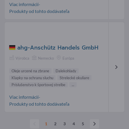
Viac informácií-
Produkty od tohto dodávateľa
ahg-Anschütz Handels GmbH
Výrobca
Nemecko
Európa
Oleje urcené na zbrane
Dalekohlady
Klapky na ochranu sluchu
Strelecké okuliare
Príslušenstvo k športovej strelbe
...
Viac informácií-
Produkty od tohto dodávateľa
1
2
3
4
5