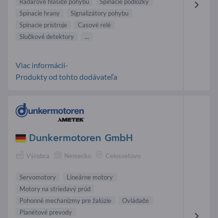
Radarové hlásiče pohybu
Spínacie podložky
Spínacie hrany
Signalizátory pohybu
Spínacie prístroje
Casové relé
Slučkové detektory
...
Viac informácií-
Produkty od tohto dodávateľa
Dunkermotoren GmbH
Výrobca
Nemecko
Celosvetovo
Servomotory
Lineárne motory
Motory na striedavý prúd
Pohonné mechanizmy pre žalúzie
Ovládače
Planétové prevody