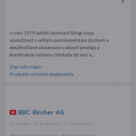
v roku 1979 založil Leonhard Stingl svoju
spoločnosť s veľkým podnikateľským duchom a
desaťročiami skúseností v oblasti predaja a
konštrukcie výťahov. Odvtedy išli veci v...
Viac informácií-
Produkty od tohto dodávateľa
BBC Bircher AG
Výrobca
Švajčiarsko
Celosvetovo