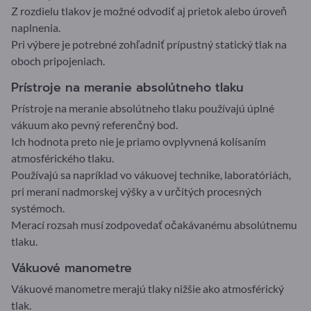
Z rozdielu tlakov je možné odvodiť aj prietok alebo úroveň
naplnenia.
Pri výbere je potrebné zohľadniť prípustný statický tlak na
oboch pripojeniach.
Prístroje na meranie absolútneho tlaku
Prístroje na meranie absolútneho tlaku používajú úplné
vákuum ako pevný referenčný bod.
Ich hodnota preto nie je priamo ovplyvnená kolísaním
atmosférického tlaku.
Používajú sa napríklad vo vákuovej technike, laboratóriách,
pri meraní nadmorskej výšky a v určitých procesných
systémoch.
Merací rozsah musí zodpovedať očakávanému absolútnemu
tlaku.
Vákuové manometre
Vákuové manometre merajú tlaky nižšie ako atmosférický
tlak.