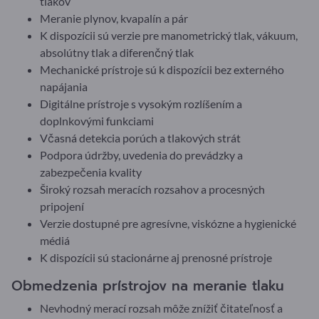
tlakov
Meranie plynov, kvapalín a pár
K dispozícii sú verzie pre manometrický tlak, vákuum,
absolútny tlak a diferenčný tlak
Mechanické prístroje sú k dispozícii bez externého
napájania
Digitálne prístroje s vysokým rozlíšením a
doplnkovými funkciami
Včasná detekcia porúch a tlakových strát
Podpora údržby, uvedenia do prevádzky a
zabezpečenia kvality
Široký rozsah meracích rozsahov a procesných
pripojení
Verzie dostupné pre agresívne, viskózne a hygienické
médiá
K dispozícii sú stacionárne aj prenosné prístroje
Obmedzenia prístrojov na meranie tlaku
Nevhodný merací rozsah môže znížiť čitateľnosť a