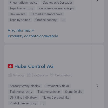
Pneumatické hadice
Dávkovacie čerpadlá
Teplotné senzory
Zariadenia na meranie ph
Dávkovace
Cerpadlá membránové
Tepelný spínač
Otočné pohony
...
Viac informácií-
Produkty od tohto dodávateľa
Huba Control AG
Výrobca
Švajčiarsko
Celosvetovo
Senzory výšky hladiny
Prevodníky tlaku
Tlakové senzory
Tlakové spínace
Snímače sily
Digitálne indikátory
Tlakové prevodníky
Prietokové senzory
...