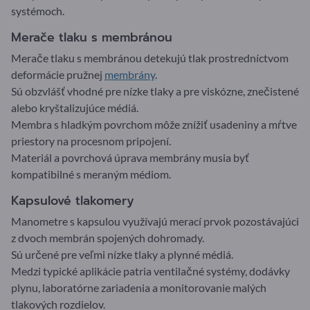
systémoch.
Merače tlaku s membránou
Merače tlaku s membránou detekujú tlak prostredníctvom
deformácie pružnej
membrány
.
Sú obzvlášť vhodné pre nízke tlaky a pre viskózne, znečistené
alebo kryštalizujúce médiá.
Membra s hladkým povrchom môže znížiť usadeniny a mŕtve
priestory na procesnom pripojení.
Materiál a povrchová úprava membrány musia byť
kompatibilné s meraným médiom.
Kapsulové tlakomery
Manometre s kapsulou využívajú merací prvok pozostávajúci
z dvoch membrán spojených dohromady.
Sú určené pre veľmi nízke tlaky a plynné médiá.
Medzi typické aplikácie patria ventilačné systémy, dodávky
plynu, laboratórne zariadenia a monitorovanie malých
tlakových rozdielov.