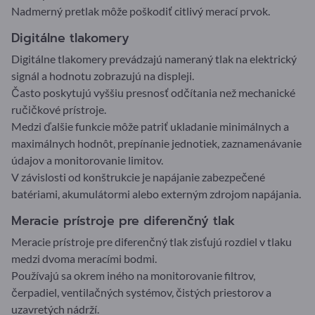
Nadmerný pretlak môže poškodiť citlivý merací prvok.
Digitálne tlakomery
Digitálne tlakomery prevádzajú nameraný tlak na elektrický
signál a hodnotu zobrazujú na displeji.
Často poskytujú vyššiu presnosť odčítania než mechanické
ručičkové prístroje.
Medzi ďalšie funkcie môže patriť ukladanie minimálnych a
maximálnych hodnôt, prepínanie jednotiek, zaznamenávanie
údajov a monitorovanie limitov.
V závislosti od konštrukcie je napájanie zabezpečené
batériami, akumulátormi alebo externým zdrojom napájania.
Meracie prístroje pre diferenčný tlak
Meracie prístroje pre diferenčný tlak zisťujú rozdiel v tlaku
medzi dvoma meracími bodmi.
Používajú sa okrem iného na monitorovanie filtrov,
čerpadiel, ventilačných systémov, čistých priestorov a
uzavretých nádrží.