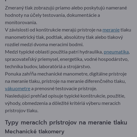
Zmeraný tlak zobrazujú priamo alebo poskytujú namerané
hodnoty na účely testovania, dokumentácie a
monitorovania.
V závislosti od konštrukcie merajú prístroje na
meranie
tlaku
manometrický tlak, podtlak, absolútny tlak alebo tlakový
rozdiel medzi dvoma meracími bodmi.
Medzi typické oblasti použitia patrí hydraulika,
pneumatika
,
spracovateľský priemysel, energetika, vodné hospodárstvo,
technika budov, laboratóriá a strojárstvo.
Ponuka zahŕňa mechanické manometre, digitálne prístroje
na meranie tlaku, prístroje na meranie diferenčného tlaku,
vákuometre
a prenosné testovacie prístroje.
Nasledujúci prehľad opisuje typické konštrukcie, použitie,
výhody, obmedzenia a dôležité kritériá výberu meracích
prístrojov tlaku.
Typy meracích prístrojov na meranie tlaku
Mechanické tlakomery