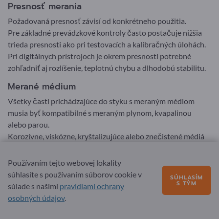
Presnosť merania
Požadovaná presnosť závisí od konkrétneho použitia.
Pre základné prevádzkové kontroly často postačuje nižšia
trieda presnosti ako pri testovacích a kalibračných úlohách.
Pri digitálnych prístrojoch je okrem presnosti potrebné
zohľadniť aj rozlíšenie, teplotnú chybu a dlhodobú stabilitu.
Merané médium
Všetky časti prichádzajúce do styku s meraným médiom
musia byť kompatibilné s meraným plynom, kvapalinou
alebo parou.
Korozívne, viskózne, kryštalizujúce alebo znečistené médiá
môžu vyžadovať špeciálne materiály alebo preplachovaciu
membránu.
Používaním tejto webovej lokality
V prípade nebezpečných médií sú potrebné dodatočné
súhlasíte s používaním súborov cookie v
SÚHLASÍM
ochranné opatrenia.
S TÝM
súlade s našimi
pravidlami ochrany
osobných údajov
.
Teplota procesu a okolia
Vysoké teploty meraného média môžu ovplyvniť merací