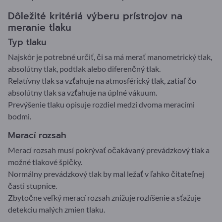
Dôležité kritériá výberu prístrojov na
meranie tlaku
Typ tlaku
Najskôr je potrebné určiť, či sa má merať manometrický tlak,
absolútny tlak, podtlak alebo diferenčný tlak.
Relatívny tlak sa vzťahuje na atmosférický tlak, zatiaľ čo
absolútny tlak sa vzťahuje na úplné vákuum.
Prevýšenie tlaku opisuje rozdiel medzi dvoma meracími
bodmi.
Merací rozsah
Merací rozsah musí pokrývať očakávaný prevádzkový tlak a
možné tlakové špičky.
Normálny prevádzkový tlak by mal ležať v ľahko čitateľnej
časti stupnice.
Zbytočne veľký merací rozsah znižuje rozlíšenie a sťažuje
detekciu malých zmien tlaku.