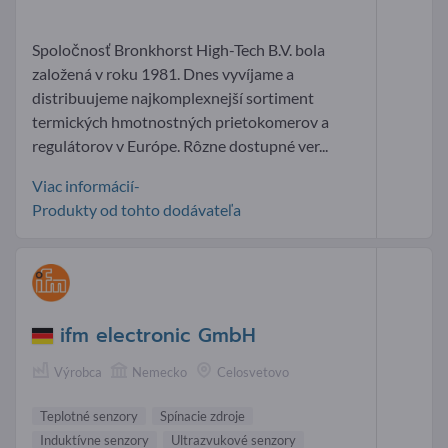
Spoločnosť Bronkhorst High-Tech B.V. bola
založená v roku 1981. Dnes vyvíjame a
distribuujeme najkomplexnejší sortiment
termických hmotnostných prietokomerov a
regulátorov v Európe. Rôzne dostupné ver...
Viac informácií-
Produkty od tohto dodávateľa
ifm electronic GmbH
Výrobca
Nemecko
Celosvetovo
Teplotné senzory
Spínacie zdroje
Induktívne senzory
Ultrazvukové senzory