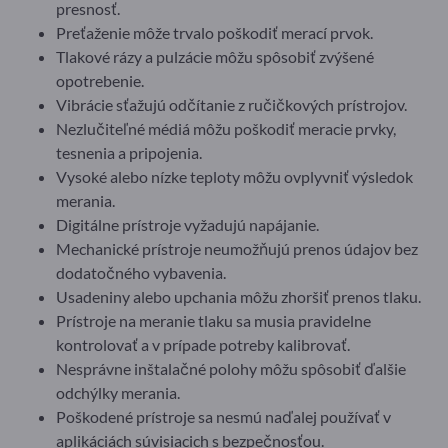
presnosť.
Preťaženie môže trvalo poškodiť merací prvok.
Tlakové rázy a pulzácie môžu spôsobiť zvýšené
opotrebenie.
Vibrácie sťažujú odčítanie z ručičkových prístrojov.
Nezlučiteľné médiá môžu poškodiť meracie prvky,
tesnenia a pripojenia.
Vysoké alebo nízke teploty môžu ovplyvniť výsledok
merania.
Digitálne prístroje vyžadujú napájanie.
Mechanické prístroje neumožňujú prenos údajov bez
dodatočného vybavenia.
Usadeniny alebo upchania môžu zhoršiť prenos tlaku.
Prístroje na meranie tlaku sa musia pravidelne
kontrolovať a v prípade potreby kalibrovať.
Nesprávne inštalačné polohy môžu spôsobiť ďalšie
odchýlky merania.
Poškodené prístroje sa nesmú naďalej používať v
aplikáciách súvisiacich s bezpečnosťou.