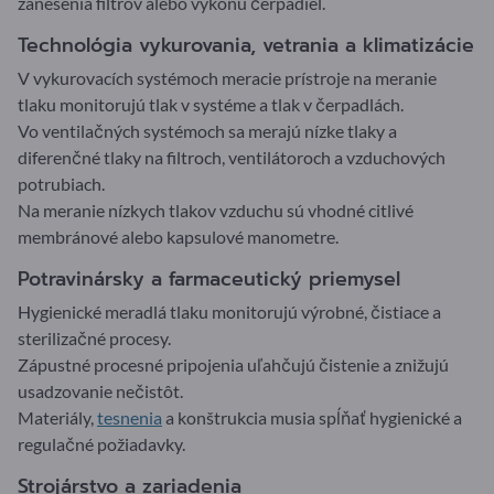
zanesenia filtrov alebo výkonu čerpadiel.
Technológia vykurovania, vetrania a klimatizácie
V vykurovacích systémoch meracie prístroje na meranie
tlaku monitorujú tlak v systéme a tlak v čerpadlách.
Vo ventilačných systémoch sa merajú nízke tlaky a
diferenčné tlaky na filtroch, ventilátoroch a vzduchových
potrubiach.
Na meranie nízkych tlakov vzduchu sú vhodné citlivé
membránové alebo kapsulové manometre.
Potravinársky a farmaceutický priemysel
Hygienické meradlá tlaku monitorujú výrobné, čistiace a
sterilizačné procesy.
Zápustné procesné pripojenia uľahčujú čistenie a znižujú
usadzovanie nečistôt.
Materiály,
tesnenia
a konštrukcia musia spĺňať hygienické a
regulačné požiadavky.
Strojárstvo a zariadenia