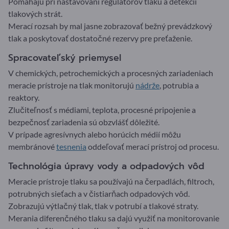
Pomáhajú pri nastavovaní regulátorov tlaku a detekcii
tlakových strát.
Merací rozsah by mal jasne zobrazovať bežný prevádzkový
tlak a poskytovať dostatočné rezervy pre preťaženie.
Spracovateľský priemysel
V chemických, petrochemických a procesných zariadeniach
meracie prístroje na tlak monitorujú
nádrže
, potrubia a
reaktory.
Zlučiteľnosť s médiami, teplota, procesné pripojenie a
bezpečnosť zariadenia sú obzvlášť dôležité.
V prípade agresívnych alebo horúcich médií môžu
membránové
tesnenia
oddeľovať merací prístroj od procesu.
Technológia úpravy vody a odpadových vôd
Meracie prístroje tlaku sa používajú na čerpadlách, filtroch,
potrubných sieťach a v čistiarňach odpadových vôd.
Zobrazujú výtlačný tlak, tlak v potrubí a tlakové straty.
Merania diferenčného tlaku sa dajú využiť na monitorovanie