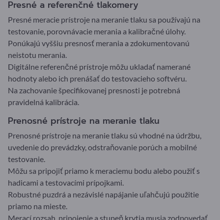
Presné a referenčné tlakomery
Presné meracie prístroje na meranie tlaku sa používajú na
testovanie, porovnávacie merania a kalibračné úlohy.
Ponúkajú vyššiu presnosť merania a zdokumentovanú
neistotu merania.
Digitálne referenčné prístroje môžu ukladať namerané
hodnoty alebo ich prenášať do testovacieho softvéru.
Na zachovanie špecifikovanej presnosti je potrebná
pravidelná kalibrácia.
Prenosné prístroje na meranie tlaku
Prenosné prístroje na meranie tlaku sú vhodné na údržbu,
uvedenie do prevádzky, odstraňovanie porúch a mobilné
testovanie.
Môžu sa pripojiť priamo k meraciemu bodu alebo použiť s
hadicami a testovacími prípojkami.
Robustné puzdrá a nezávislé napájanie uľahčujú použitie
priamo na mieste.
Merací rozsah, pripojenie a stupeň krytia musia zodpovedať