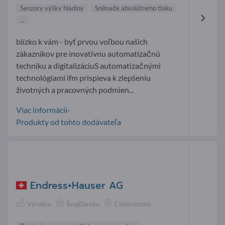
Senzory výšky hladiny
Snímače absolútneho tlaku
...
blízko k vám - byť prvou voľbou našich
zákazníkov pre inovatívnu automatizačnú
techniku a digitalizáciuS automatizačnými
technológiami ifm prispieva k zlepšeniu
životných a pracovných podmien...
Viac informácií-
Produkty od tohto dodávateľa
Endress+Hauser AG
Výrobca
Švajčiarsko
Celosvetovo