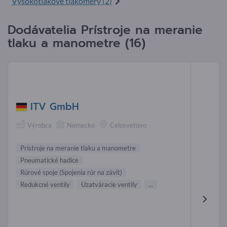
Vysokotlakové tlakomery (2)
Dodávatelia Prístroje na meranie
tlaku a manometre (16)
ITV GmbH
Výrobca
Nemecko
Celosvetovo
Prístroje na meranie tlaku a manometre
Pneumatické hadice
Rúrové spoje (Spojenia rúr na závit)
Redukcné ventily
Uzatváracie ventily
...