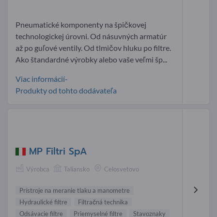
Pneumatické komponenty na špičkovej
technologickej úrovni. Od násuvných armatúr
až po guľové ventily. Od tlmičov hluku po filtre.
Ako štandardné výrobky alebo vaše veľmi šp...
Viac informácií-
Produkty od tohto dodávateľa
MP Filtri SpA
Výrobca
Taliansko
Celosvetovo
Prístroje na meranie tlaku a manometre
Hydraulické filtre
Filtračná technika
Odsávacie filtre
Priemyselné filtre
Stavoznaky