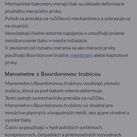
Mechanické tlakomery merajú tlak na základe deformácie
pružného meracieho prvku.
Pohyb sa prenáša na ručičkový mechanizmus a zobrazuje sa
na stupnici.
Nevyžadujú žiadne externé napájanie a umožňujú priame
monitorovanie tlaku v mieste inštalácie.
V závislosti od rozsahu merania sa ako meracie prvky
používajú Bourdonove trubice,
membrány
alebo kapsulové
prvky.
Manometre s Bourdonovou trubicou
Manometre s Bourdonovou trubicou využívajú ohnutú
trubicu, ktorá sa pod tlakom mierne deformuje.
Tento pohyb sa mechanicky prenáša na ručičku.
Manometre s Bourdonovou trubicou sú vhodné pre
množstvo plynných a kvapalných médií, ako aj pre stredné a
vysoké tlaky.
Často sa používajú v hydraulických systémoch,
kompresoroch, čerpadlách a priemyselných rozvodných