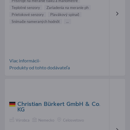
Prístroje na meranie tlaku a manometre
Teplotné senzory
Zariadenia na meranie ph
Prietokové senzory
Plavákový spínač
Snímače nameraných hodnôt
...
Viac informácií-
Produkty od tohto dodávateľa
Christian Bürkert GmbH & Co.
KG
Výrobca
Nemecko
Celosvetovo