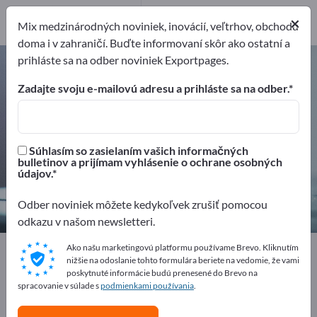
15
Distribútorov
×
1
Mix medzinárodných noviniek, inovácií, veľtrhov, obchodu
doma i v zahraničí. Buďte informovaní skôr ako ostatní a
prihláste sa na odber noviniek Exportpages.
Prístroje na meranie tlaku a
manometre – nájdite výrobcov a
Zadajte svoju e-mailovú adresu a prihláste sa na odber.
dodávateľov
Exportéri
Výrobcovia
Súhlasím so zasielaním vašich informačných
16
15
bulletinov a prijímam vyhlásenie o ochrane osobných
údajov.
Distribútorov
1
Odber noviniek môžete kedykoľvek zrušiť pomocou
odkazu v našom newsletteri.
Ako našu marketingovú platformu používame Brevo. Kliknutím
Exportpages
Meracia technika & optika
nižšie na odoslanie tohto formulára beriete na vedomie, že vami
Meracia technika
Fyzikálne meracie prístroje
poskytnuté informácie budú prenesené do Brevo na
Prístroje na meranie tlaku a manometre
spracovanie v súlade s
podmienkami používania
.