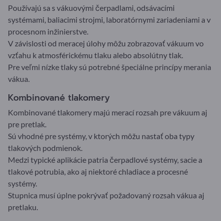
Používajú sa s vákuovými čerpadlami, odsávacími
systémami, baliacimi strojmi, laboratórnymi zariadeniami a v
procesnom inžinierstve.
V závislosti od meracej úlohy môžu zobrazovať vákuum vo
vzťahu k atmosférickému tlaku alebo absolútny tlak.
Pre veľmi nízke tlaky sú potrebné špeciálne princípy merania
vákua.
Kombinované tlakomery
Kombinované tlakomery majú merací rozsah pre vákuum aj
pre pretlak.
Sú vhodné pre systémy, v ktorých môžu nastať oba typy
tlakových podmienok.
Medzi typické aplikácie patria čerpadlové systémy, sacie a
tlakové potrubia, ako aj niektoré chladiace a procesné
systémy.
Stupnica musí úplne pokrývať požadovaný rozsah vákua aj
pretlaku.