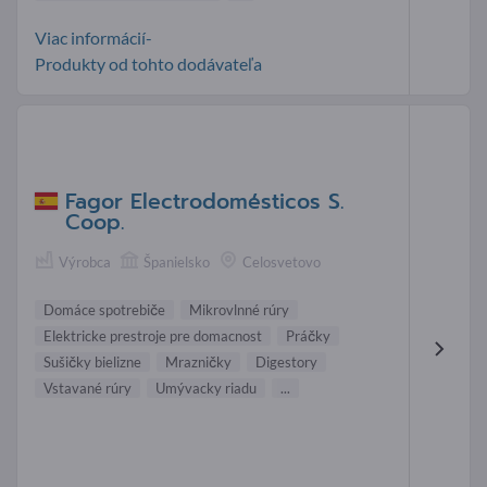
Viac informácií-
Produkty od tohto dodávateľa
Fagor Electrodomésticos S.
Coop.
Výrobca
Španielsko
Celosvetovo
Domáce spotrebiče
Mikrovlnné rúry
Elektricke prestroje pre domacnost
Práčky
Sušičky bielizne
Mrazničky
Digestory
Vstavané rúry
Umývacky riadu
...