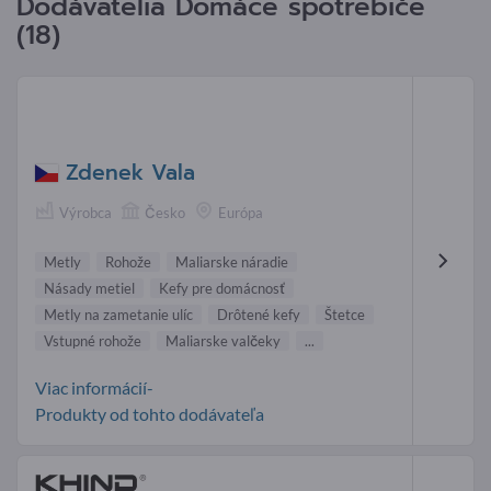
Dodávatelia Domáce spotrebiče
(18)
Zdenek Vala
Výrobca
Česko
Európa
Metly
Rohože
Maliarske náradie
Násady metiel
Kefy pre domácnosť
Metly na zametanie ulíc
Drôtené kefy
Štetce
Vstupné rohože
Maliarske valčeky
...
Viac informácií-
Produkty od tohto dodávateľa