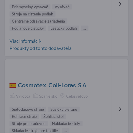
Priemyselný vysávač
Vysávač
Stroje na cistenie podlah
Centrálne odsávacie zariadenia
Podlahové čističky
Lesticky podlah
...
Viac informácií-
Produkty od tohto dodávateľa
Cosmotex Coll-Loras S.A.
Výrobca
Španielsko
Celosvetovo
Sieťotlačové stroje
Sušičky bielizne
Rehliace stroje
Žehliaci stôl
Stroje pre práčovne
Nakladacie stoly
Skladacie stroje pre textílie
...