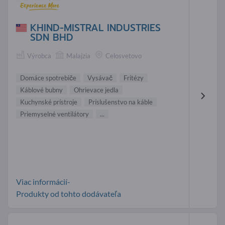
KHIND-MISTRAL INDUSTRIES
SDN BHD
Výrobca
Malajzia
Celosvetovo
Domáce spotrebiče
Vysávač
Fritézy
Káblové bubny
Ohrievace jedla
Kuchynské prístroje
Príslušenstvo na káble
Priemyselné ventilátory
...
Viac informácií-
Produkty od tohto dodávateľa