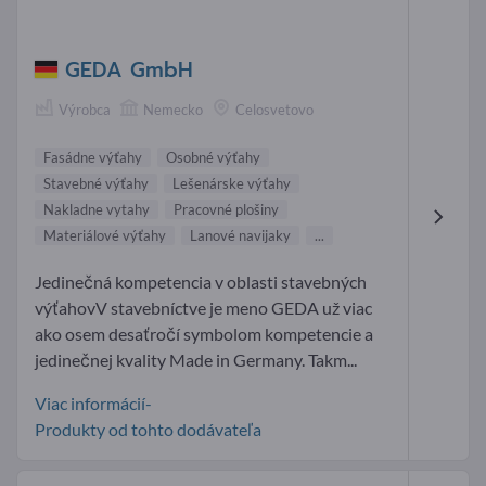
GEDA GmbH
Výrobca
Nemecko
Celosvetovo
Fasádne výťahy
Osobné výťahy
Stavebné výťahy
Lešenárske výťahy
Nakladne vytahy
Pracovné plošiny
Materiálové výťahy
Lanové navijaky
...
Jedinečná kompetencia v oblasti stavebných
výťahovV stavebníctve je meno GEDA už viac
ako osem desaťročí symbolom kompetencie a
jedinečnej kvality Made in Germany. Takm...
Viac informácií-
Produkty od tohto dodávateľa