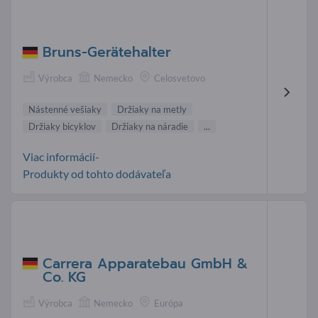
Bruns-Gerätehalter
Výrobca
Nemecko
Celosvetovo
Nástenné vešiaky
Držiaky na metly
Držiaky bicyklov
Držiaky na náradie
...
Viac informácií-
Produkty od tohto dodávateľa
Carrera Apparatebau GmbH &
Co. KG
Výrobca
Nemecko
Európa