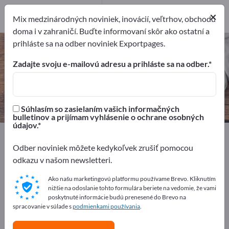
18
Výrobcovia
×
Mix medzinárodných noviniek, inovácií, veľtrhov, obchodu
18
doma i v zahraničí. Buďte informovaní skôr ako ostatní a
prihláste sa na odber noviniek Exportpages.
Domáce spotrebiče – nájdite
výrobcov a dodávateľov
Zadajte svoju e-mailovú adresu a prihláste sa na odber.
Exportéri
Výrobcovia
18
18
Súhlasím so zasielaním vašich informačných
bulletinov a prijímam vyhlásenie o ochrane osobných
údajov.
Exportpages
Domácnosť a bývanie
Domáce spotrebiče
Odber noviniek môžete kedykoľvek zrušiť pomocou
odkazu v našom newsletteri.
Inzerujte zadarmo na Exportpages!
Ako našu marketingovú platformu používame Brevo. Kliknutím
nižšie na odoslanie tohto formulára beriete na vedomie, že vami
Potreby – Ponuky – Použité tovary – Obchodné
poskytnuté informácie budú prenesené do Brevo na
kontakty >> začnite tu
spracovanie v súlade s
podmienkami používania
.
Zverejnite svoju spoločnosť a svoje