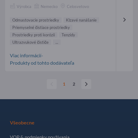
Výrobca
Nemecko
Celosvetovo
Odmastovacie prostriedky
Klzavé nanášanie
Priemyselné čistiace prostriedky
Prostriedky proti korózii
Tenzidy
Ultrazvukové čističe
...
Viac informácií-
Produkty od tohto dodávateľa
1
2
Všeobecne
VOP & podmienky používania