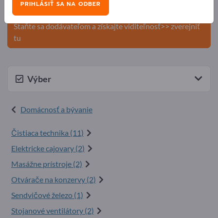
PRIHLÁSIŤ SA NA ODBER
produkty na Exportpages.
Staňte sa dodávateľom a získajte viditeľnosť>> zverejniť
tu
Výber
Domácnosť a bývanie
Čistiaca technika (11)
Elektricke cajovary (2)
Masážne prístroje (2)
Otvárače na konzervy (2)
Sendvičové železo (1)
Stojanové ventilátory (2)