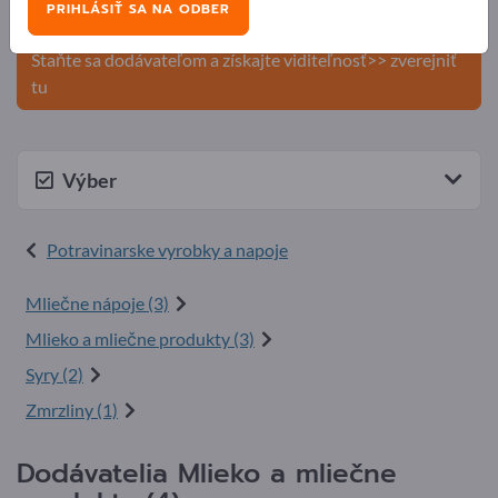
PRIHLÁSIŤ SA NA ODBER
produkty na Exportpages.
Staňte sa dodávateľom a získajte viditeľnosť>> zverejniť
tu
Výber
Potravinarske vyrobky a napoje
Mliečne nápoje (3)
Mlieko a mliečne produkty (3)
Syry (2)
Zmrzliny (1)
Dodávatelia Mlieko a mliečne