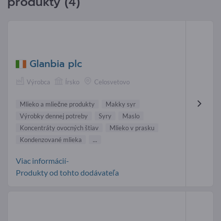
produkty (4)
Glanbia plc
Výrobca
Írsko
Celosvetovo
Mlieko a mliečne produkty
Makky syr
Výrobky dennej potreby
Syry
Maslo
Koncentráty ovocných štiav
Mlieko v prasku
Kondenzované mlieka
...
Viac informácií-
Produkty od tohto dodávateľa