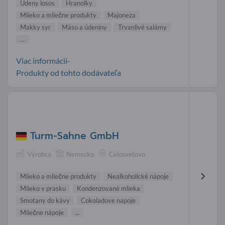
Udeny losos
Hranolky
Mlieko a mliečne produkty
Majoneza
Makky syr
Mäso a údeniny
Trvanlivé salámy
...
Viac informácií-
Produkty od tohto dodávateľa
Turm-Sahne GmbH
Výrobca
Nemecko
Celosvetovo
Mlieko a mliečne produkty
Nealkoholické nápoje
Mlieko v prasku
Kondenzované mlieka
Smotany do kávy
Cokoladove napoje
Mliečne nápoje
...