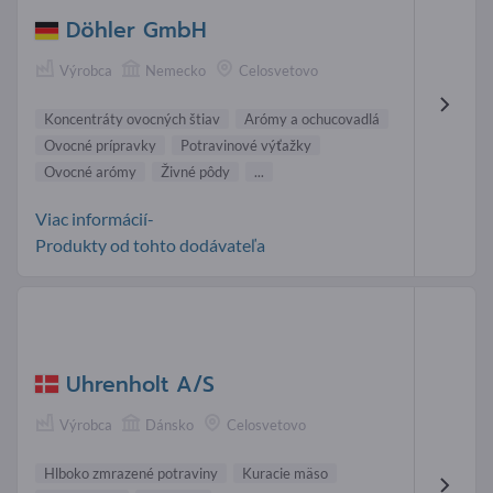
Döhler GmbH
Výrobca
Nemecko
Celosvetovo
Koncentráty ovocných štiav
Arómy a ochucovadlá
Ovocné prípravky
Potravinové výťažky
Ovocné arómy
Živné pôdy
...
Viac informácií-
Produkty od tohto dodávateľa
Uhrenholt A/S
Výrobca
Dánsko
Celosvetovo
Hlboko zmrazené potraviny
Kuracie mäso