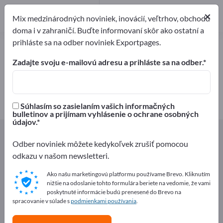
Výrobcovia
4
×
Mix medzinárodných noviniek, inovácií, veľtrhov, obchodu
doma i v zahraničí. Buďte informovaní skôr ako ostatní a
prihláste sa na odber noviniek Exportpages.
Mlieko a mliečne produkty –
nájdite výrobcov a dodávateľov
Zadajte svoju e-mailovú adresu a prihláste sa na odber.
Exportéri
Výrobcovia
4
4
Súhlasím so zasielaním vašich informačných
bulletinov a prijímam vyhlásenie o ochrane osobných
údajov.
Exportpages
Potravinarske vyrobky a napoje
Mlieko a mliečne produkty
Odber noviniek môžete kedykoľvek zrušiť pomocou
odkazu v našom newsletteri.
Inzerujte zadarmo na Exportpages!
Ako našu marketingovú platformu používame Brevo. Kliknutím
nižšie na odoslanie tohto formulára beriete na vedomie, že vami
Potreby – Ponuky – Použité tovary – Obchodné
poskytnuté informácie budú prenesené do Brevo na
kontakty >> začnite tu
spracovanie v súlade s
podmienkami používania
.
Zverejnite svoju spoločnosť a svoje