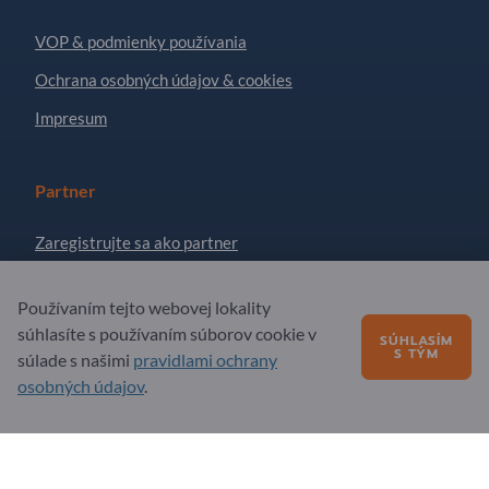
VOP & podmienky používania
Ochrana osobných údajov & cookies
Impresum
Partner
Zaregistrujte sa ako partner
Prihlásiť sa na odber noviniek
Používaním tejto webovej lokality
súhlasíte s používaním súborov cookie v
SÚHLASÍM
Otázky?
S TÝM
súlade s našimi
pravidlami ochrany
osobných údajov
.
FAQ – časté otázky
Naša ponuka služieb
O nás