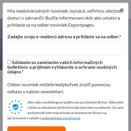
Výrobcovia
1
×
Mix medzinárodných noviniek, inovácií, veľtrhov, obchodu
doma i v zahraničí. Buďte informovaní skôr ako ostatní a
prihláste sa na odber noviniek Exportpages.
Presné prístroje na meranie tlaku
– nájdite výrobcov a dodávateľov
Zadajte svoju e-mailovú adresu a prihláste sa na odber.
Exportéri
Výrobcovia
1
1
Súhlasím so zasielaním vašich informačných
bulletinov a prijímam vyhlásenie o ochrane osobných
údajov.
Exportpages
Meracia technika & optika
Meracia technika
Fyzikálne meracie prístroje
Odber noviniek môžete kedykoľvek zrušiť pomocou
Prístroje na meranie tlaku a manometre
odkazu v našom newsletteri.
Presné prístroje na meranie tlaku
Ako našu marketingovú platformu používame Brevo. Kliknutím
nižšie na odoslanie tohto formulára beriete na vedomie, že vami
poskytnuté informácie budú prenesené do Brevo na
Inzerujte zadarmo na Exportpages!
spracovanie v súlade s
podmienkami používania
.
Potreby – Ponuky – Použité tovary – Obchodné
kontakty >> začnite tu