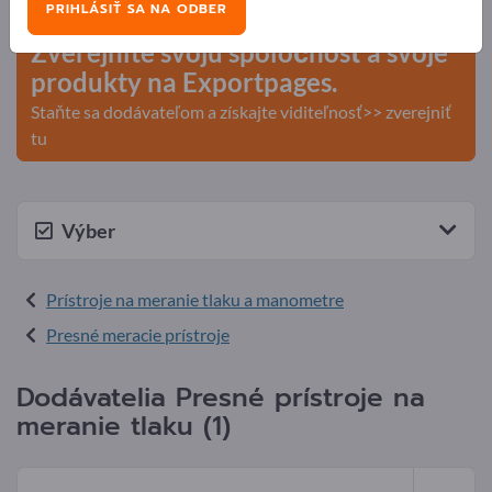
PRIHLÁSIŤ SA NA ODBER
Zverejnite svoju spoločnosť a svoje
produkty na Exportpages.
Staňte sa dodávateľom a získajte viditeľnosť>> zverejniť
tu
Výber
Prístroje na meranie tlaku a manometre
Presné meracie prístroje
Dodávatelia Presné prístroje na
meranie tlaku (1)