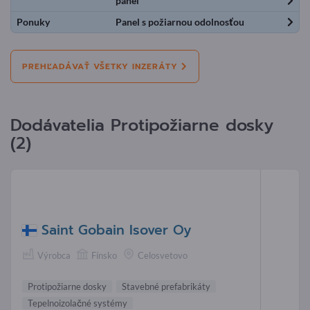
panel
Ponuky
Panel s požiarnou odolnosťou
PREHĽADÁVAŤ VŠETKY INZERÁTY
Dodávatelia Protipožiarne dosky
(2)
Saint Gobain Isover Oy
Výrobca
Fínsko
Celosvetovo
Protipožiarne dosky
Stavebné prefabrikáty
Tepelnoizolačné systémy