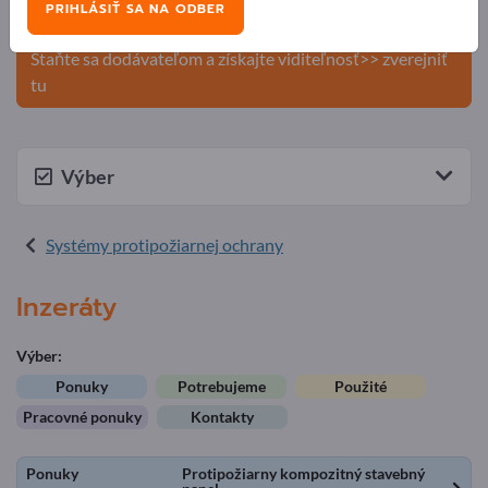
PRIHLÁSIŤ SA NA ODBER
produkty na Exportpages.
Staňte sa dodávateľom a získajte viditeľnosť>> zverejniť
tu
Výber
Systémy protipožiarnej ochrany
Inzeráty
Výber:
Ponuky
Potrebujeme
Použité
Pracovné ponuky
Kontakty
Ponuky
Protipožiarny kompozitný stavebný