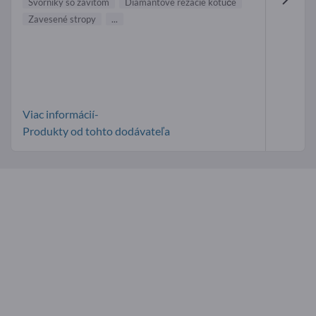
Svorníky so závitom
Diamantové rezacie kotúče
Zavesené stropy
...
Viac informácií-
Produkty od tohto dodávateľa