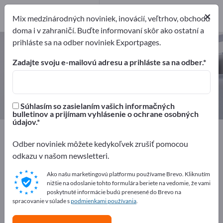
Výrobcovia
×
2
Mix medzinárodných noviniek, inovácií, veľtrhov, obchodu
doma i v zahraničí. Buďte informovaní skôr ako ostatní a
prihláste sa na odber noviniek Exportpages.
Protipožiarne dosky – nájdite
výrobcov a dodávateľov
Zadajte svoju e-mailovú adresu a prihláste sa na odber.
Exportéri
Výrobcovia
2
2
Súhlasím so zasielaním vašich informačných
bulletinov a prijímam vyhlásenie o ochrane osobných
údajov.
Exportpages
Bezpečnosť & ochrana
Systémy protipožiarnej ochrany
Protipožiarne dosky
Odber noviniek môžete kedykoľvek zrušiť pomocou
odkazu v našom newsletteri.
Inzerujte zadarmo na Exportpages!
Ako našu marketingovú platformu používame Brevo. Kliknutím
nižšie na odoslanie tohto formulára beriete na vedomie, že vami
Potreby – Ponuky – Použité tovary – Obchodné
poskytnuté informácie budú prenesené do Brevo na
kontakty >> začnite tu
spracovanie v súlade s
podmienkami používania
.
Zverejnite svoju spoločnosť a svoje