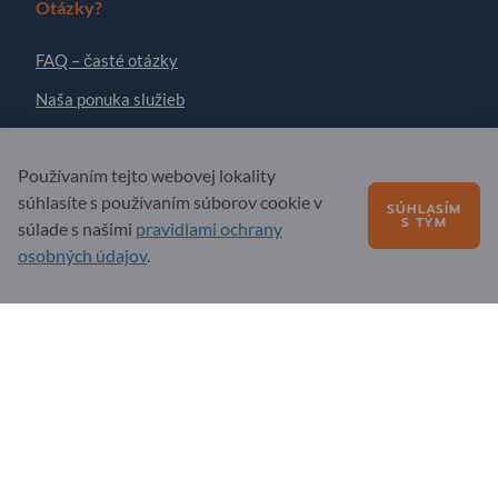
Otázky?
FAQ – časté otázky
Naša ponuka služieb
O nás
Používaním tejto webovej lokality
Správa pre Exportpages
súhlasíte s používaním súborov cookie v
SÚHLASÍM
S TÝM
súlade s našimi
pravidlami ochrany
Exportpages International Network
osobných údajov
.
Exportpages International GmbH
Becker-Göring-Straße 15
76307 Karlsbad
Germany
Copyright © 2026 Exportpages International GmbH. All