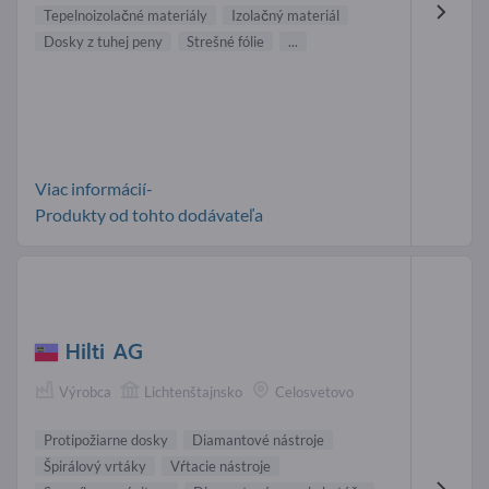
Tepelnoizolačné materiály
Izolačný materiál
Dosky z tuhej peny
Strešné fólie
...
Viac informácií-
Produkty od tohto dodávateľa
Hilti AG
Výrobca
Lichtenštajnsko
Celosvetovo
Protipožiarne dosky
Diamantové nástroje
Špirálový vrtáky
Vŕtacie nástroje