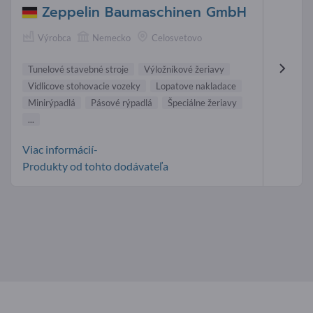
Zeppelin Baumaschinen GmbH
Výrobca
Nemecko
Celosvetovo
Tunelové stavebné stroje
Výložníkové žeriavy
Vidlicove stohovacie vozeky
Lopatove nakladace
Minirýpadlá
Pásové rýpadlá
Špeciálne žeriavy
...
Viac informácií-
Produkty od tohto dodávateľa