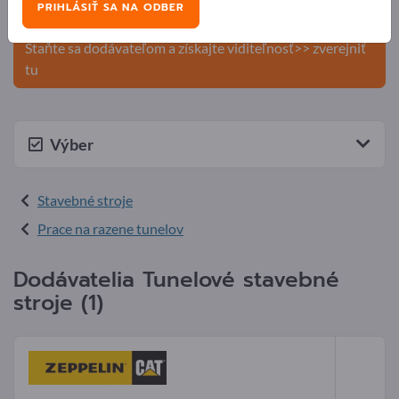
PRIHLÁSIŤ SA NA ODBER
produkty na Exportpages.
Staňte sa dodávateľom a získajte viditeľnosť>> zverejniť
tu
Výber
Stavebné stroje
Prace na razene tunelov
Dodávatelia Tunelové stavebné
stroje (1)