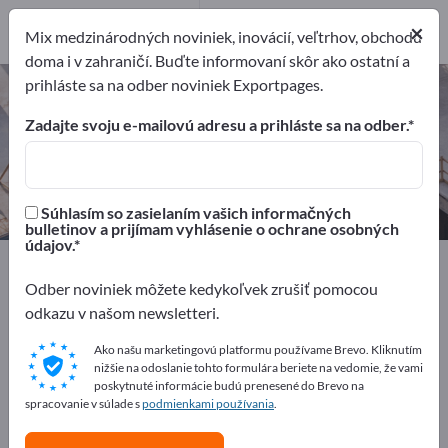
Výrobcovia
1
×
Mix medzinárodných noviniek, inovácií, veľtrhov, obchodu
doma i v zahraničí. Buďte informovaní skôr ako ostatní a
prihláste sa na odber noviniek Exportpages.
Tunelové stavebné stroje – nájdite
výrobcov a dodávateľov
Zadajte svoju e-mailovú adresu a prihláste sa na odber.
Exportéri
Výrobcovia
1
1
Súhlasím so zasielaním vašich informačných
bulletinov a prijímam vyhlásenie o ochrane osobných
údajov.
Exportpages
Stavebníctvo
Stavebné stroje
Tunelové stavebné stroje
Odber noviniek môžete kedykoľvek zrušiť pomocou
odkazu v našom newsletteri.
Inzerujte zadarmo na Exportpages!
Ako našu marketingovú platformu používame Brevo. Kliknutím
nižšie na odoslanie tohto formulára beriete na vedomie, že vami
Potreby – Ponuky – Použité tovary – Obchodné
poskytnuté informácie budú prenesené do Brevo na
kontakty >> začnite tu
spracovanie v súlade s
podmienkami používania
.
Zverejnite svoju spoločnosť a svoje