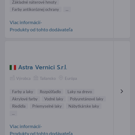
Základné náterové hmoty
Farby antikoróznej ochrany
...
Viac informácií-
Produkty od tohto dodávateľa
Astra Vernici S.r.l.
Výrobca
Taliansko
Európa
Farby a laky
Rozpúšťadlo
Laky na drevo
Akrylové farby
Vodné laky
Polyuretánové laky
Riedidla
Priemyselné laky
Nábytkárske laky
...
Viac informácií-
Produkty od tohto dodávateľa