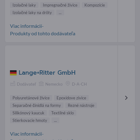
Izolačné laky
Impregnačné živice
Kompozície
Izolačné laky na drôty
...
Viac informácií-
Produkty od tohto dodávateľa
Lange+Ritter GmbH
Dodávateľ
Nemecko
D-A-CH
Polyuretánové živice
Epoxidove zivice
Separačné činidlá na formy
Rezné nástroje
Silikónový kaucuk
Textilné sklo
Stierkovacie hmoty
...
Viac informácií-