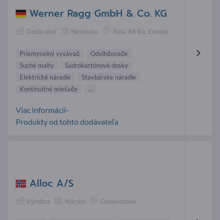
Werner Ragg GmbH & Co. KG
Dodávateľ
Nemecko
Ázia, Afrika, Európa
Priemyselný vysávač
Odvlhčovače
Suché malty
Sadrokartónové dosky
Elektrické náradie
Stavbárske náradie
Kontinuitné miešače
...
Viac informácií-
Produkty od tohto dodávateľa
Alloc A/S
Výrobca
Nórsko
Celosvetovo