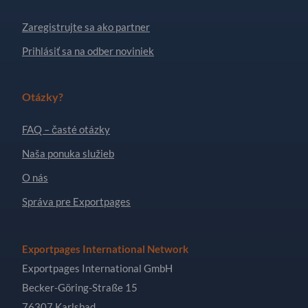
Zaregistrujte sa ako partner
Prihlásiť sa na odber noviniek
Otázky?
FAQ – časté otázky
Naša ponuka služieb
O nás
Správa pre Exportpages
Exportpages International Network
Exportpages International GmbH
Becker-Göring-Straße 15
76307 Karlsbad