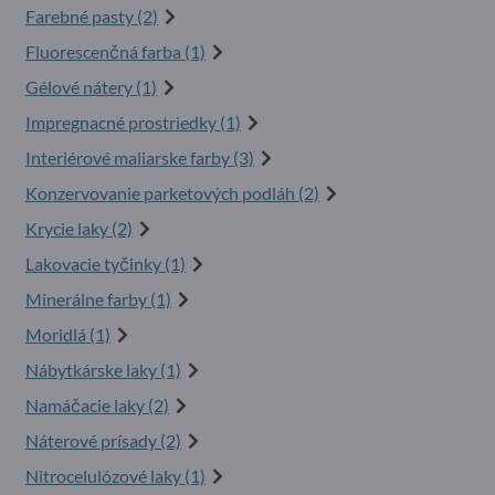
Farebné pasty (2)
Fluorescenčná farba (1)
Gélové nátery (1)
Impregnacné prostriedky (1)
Interiérové maliarske farby (3)
Konzervovanie parketových podláh (2)
Krycie laky (2)
Lakovacie tyčinky (1)
Minerálne farby (1)
Moridlá (1)
Nábytkárske laky (1)
Namáčacie laky (2)
Náterové prísady (2)
Nitrocelulózové laky (1)