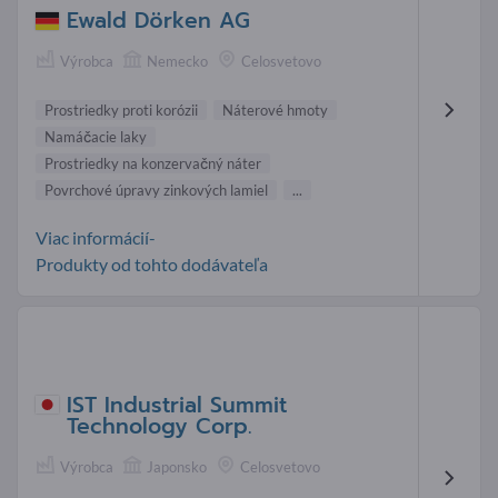
Ewald Dörken AG
Výrobca
Nemecko
Celosvetovo
Prostriedky proti korózii
Náterové hmoty
Namáčacie laky
Prostriedky na konzervačný náter
Povrchové úpravy zinkových lamiel
...
Viac informácií-
Produkty od tohto dodávateľa
IST Industrial Summit
Technology Corp.
Výrobca
Japonsko
Celosvetovo