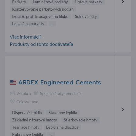
Parkety
Laminátové podlahy
Hotové parkety
Konzervovanie parketových podláh
Izolácie proti kročajovému hluku
Soklové lišty
Lepidlá na parkety
...
Viac informácií-
Produkty od tohto dodávateľa
ARDEX Engineered Cements
Výrobca
Spojené štáty americké
Celosvetovo
Disperzné lepidlá
Stavebné lepidlá
Základné náterové hmoty
Stierkovacie hmoty
Tesniace hmoty
Lepidlá na dlaždice
Kobercové lepidlá
...