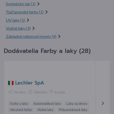
Syntetický lak (1)
Tlačiarenské farby (1)
UV laky (1)
Vodné laky (3)
Základné náterové hmoty (4)
Dodávatelia Farby a laky (28)
Lechler SpA
Výrobca
Taliansko
Európa
Farby a laky
Automobilové laky
Laky na drevo
Akrylové farby
Vodné laky
Polyuretánové laky