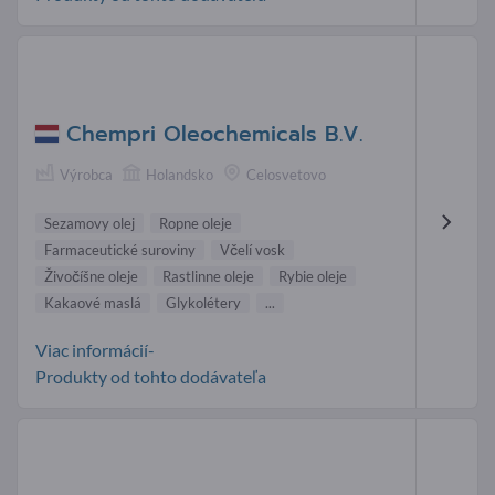
Chempri Oleochemicals B.V.
Výrobca
Holandsko
Celosvetovo
Sezamovy olej
Ropne oleje
Farmaceutické suroviny
Včelí vosk
Živočíšne oleje
Rastlinne oleje
Rybie oleje
Kakaové maslá
Glykolétery
...
Viac informácií-
Produkty od tohto dodávateľa