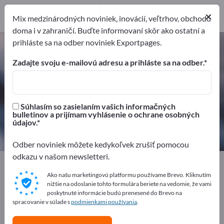
Výrobcovia
25
×
Mix medzinárodných noviniek, inovácií, veľtrhov, obchodu
Distribútorov
3
doma i v zahraničí. Buďte informovaní skôr ako ostatní a
prihláste sa na odber noviniek Exportpages.
Farby a laky – nájdite výrobcov a
dodávateľov
Zadajte svoju e-mailovú adresu a prihláste sa na odber.
Exportéri
Výrobcovia
28
25
Súhlasím so zasielaním vašich informačných
bulletinov a prijímam vyhlásenie o ochrane osobných
Distribútorov
údajov.
3
Odber noviniek môžete kedykoľvek zrušiť pomocou
odkazu v našom newsletteri.
Exportpages
Chémia & farmaceutický priemysel
Farby a laky
Ako našu marketingovú platformu používame Brevo. Kliknutím
nižšie na odoslanie tohto formulára beriete na vedomie, že vami
poskytnuté informácie budú prenesené do Brevo na
spracovanie v súlade s
Inzerujte zadarmo na Exportpages!
podmienkami používania
.
Potreby – Ponuky – Použité tovary – Obchodné