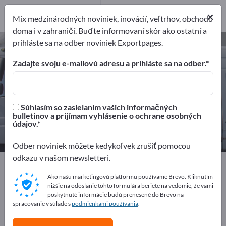
Distribútorov
2
×
Poskytovateľ služieb
1
Mix medzinárodných noviniek, inovácií, veľtrhov, obchodu
doma i v zahraničí. Buďte informovaní skôr ako ostatní a
prihláste sa na odber noviniek Exportpages.
Lode a člny – nájdite výrobcov a
dodávateľov
Zadajte svoju e-mailovú adresu a prihláste sa na odber.
Exportéri
Výrobcovia
49
46
Súhlasím so zasielaním vašich informačných
bulletinov a prijímam vyhlásenie o ochrane osobných
Distribútorov
Poskytovateľ služieb
údajov.
2
1
Odber noviniek môžete kedykoľvek zrušiť pomocou
odkazu v našom newsletteri.
Exportpages
Vozidlá
Lode a člny
Ako našu marketingovú platformu používame Brevo. Kliknutím
nižšie na odoslanie tohto formulára beriete na vedomie, že vami
Inzerujte zadarmo na Exportpages!
poskytnuté informácie budú prenesené do Brevo na
spracovanie v súlade s
podmienkami používania
.
Potreby – Ponuky – Použité tovary – Obchodné
kontakty >> začnite tu