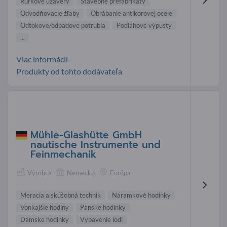
Rurkove uzavery
Stavebné prefabrikáty
Odvodňovacie žľaby
Obrábanie antikorovej ocele
Odtokove/odpadove potrubia
Podlahové výpusty
...
Viac informácií-
Produkty od tohto dodávateľa
Mühle-Glashütte GmbH
nautische Instrumente und
Feinmechanik
Výrobca
Nemecko
Európa
Meracia a skúšobná technik
Náramkové hodinky
Vonkajšie hodiny
Pánske hodinky
Dámske hodinky
Vybavenie lodí