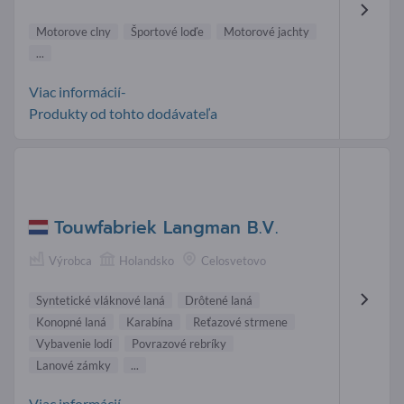
Motorove clny
Športové loďe
Motorové jachty
...
Viac informácií-
Produkty od tohto dodávateľa
Touwfabriek Langman B.V.
Výrobca
Holandsko
Celosvetovo
Syntetické vláknové laná
Drôtené laná
Konopné laná
Karabína
Reťazové strmene
Vybavenie lodí
Povrazové rebríky
Lanové zámky
...
Viac informácií-