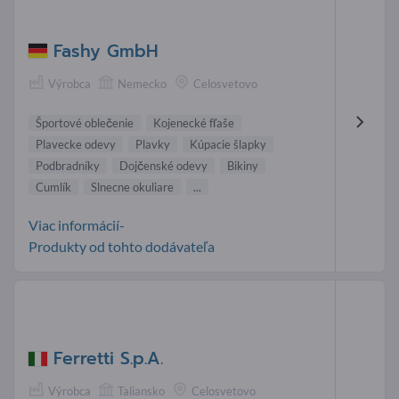
Fashy GmbH
Výrobca
Nemecko
Celosvetovo
Športové oblečenie
Kojenecké fľaše
Plavecke odevy
Plavky
Kúpacie šlapky
Podbradníky
Dojčenské odevy
Bikiny
Cumlík
Slnecne okuliare
...
Viac informácií-
Produkty od tohto dodávateľa
Ferretti S.p.A.
Výrobca
Taliansko
Celosvetovo