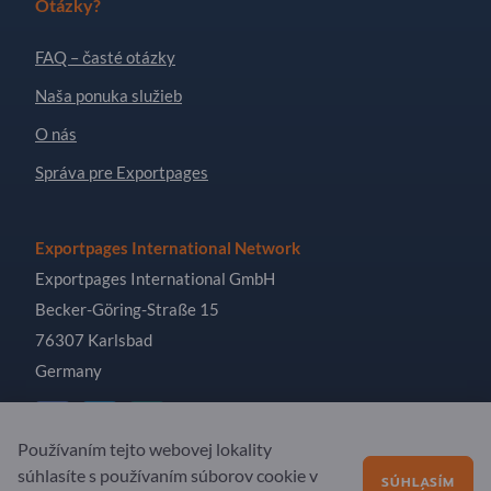
Otázky?
FAQ – časté otázky
Naša ponuka služieb
O nás
Správa pre Exportpages
Exportpages International Network
Exportpages International GmbH
Becker-Göring-Straße 15
76307 Karlsbad
Germany
Používaním tejto webovej lokality
súhlasíte s používaním súborov cookie v
SÚHLASÍM
Copyright © 2026 Exportpages International GmbH. All