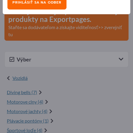
PRIHLÁSIŤ SA NA ODBER
Zverejnite svoju spoločnosť a svoje
produkty na Exportpages.
Staňte sa dodávateľom a získajte viditeľnosť>> zverejniť
tu
Výber
Vozidlá
Diving bells (7)
Motorove clny (4)
Motorové jachty (4)
Plávacie pontóny (1)
Športové loďe (4)