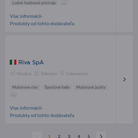
Lodné hodinové prístroje
...
Viac informácií-
Produkty od tohto dodávateľa
Riva SpA
Výrobca
Taliansko
Celosvetovo
Motorove clny
Športové loďe
Motorové jachty
...
Viac informácií-
Produkty od tohto dodávateľa
1
2
3
4
5