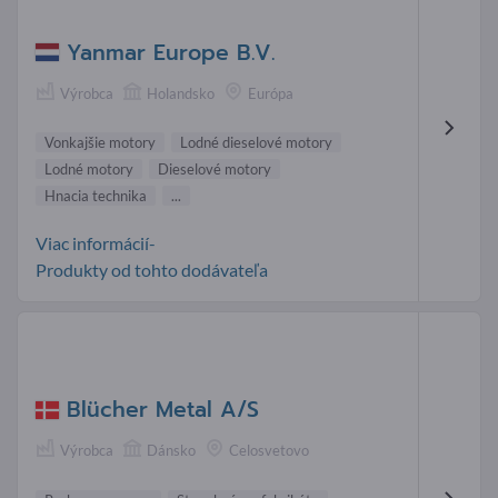
Yanmar Europe B.V.
Výrobca
Holandsko
Európa
Vonkajšie motory
Lodné dieselové motory
Lodné motory
Dieselové motory
Hnacia technika
...
Viac informácií-
Produkty od tohto dodávateľa
Blücher Metal A/S
Výrobca
Dánsko
Celosvetovo