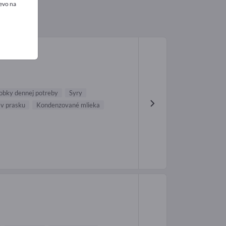
evo na
obky dennej potreby
Syry
 v prasku
Kondenzované mlieka