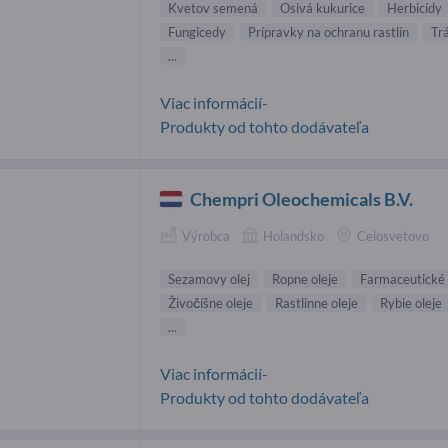
Kvetov semená
Osivá kukurice
Herbicídy
Fungicedy
Prípravky na ochranu rastlín
Tr
...
Viac informácií-
Produkty od tohto dodávateľa
Chempri Oleochemicals B.V.
Výrobca
Holandsko
Celosvetovo
Sezamovy olej
Ropne oleje
Farmaceutické 
Živočíšne oleje
Rastlinne oleje
Rybie oleje
...
Viac informácií-
Produkty od tohto dodávateľa