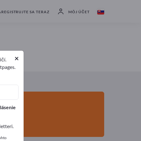
Výrobcovia
5
Distribútorov
1
AREGISTRUJTE SA TERAZ
MÔJ ÚČET
×
čí.
rtpages.
lásenie
tteri.
ohto