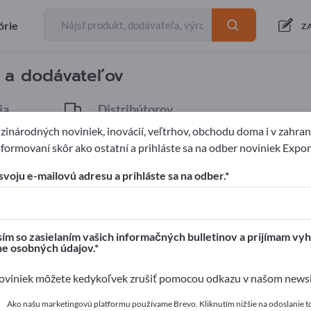
órie
Exportéri
6
Z
v a dodávateľov
ia
Distribútorov
1
inárodných noviniek, inovácií, veľtrhov, obchodu doma i v zahrani
formovaní skôr ako ostatní a prihláste sa na odber noviniek Expo
Obilniny
svoju e-mailovú adresu a prihláste sa na odber.
pages!
é kontakty >> začnite tu
ím so zasielaním vašich informačných bulletinov a prijímam vyh
ne osobných údajov.
a svoje produkty na Exportpages.
viniek môžete kedykoľvek zrušiť pomocou odkazu v našom newsle
 zverejniť tu
Ako našu marketingovú platformu používame Brevo. Kliknutím nižšie na odoslanie t