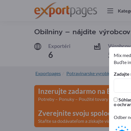
Kateg
Obilniny – nájdite výrobco
Exportéri
Výrobcov
6
5
Mix medz
Buďte in
Exportpages
Potravinarske vyrobky a napoje
Zadajte 
Inzerujte zadarmo na Export
Potreby – Ponuky – Použité tovary – Obchodn
Súhlas
o ochra
Zverejnite svoju spoločnosť 
Odber no
Staňte sa dodávateľom a získajte viditeľnosť>>