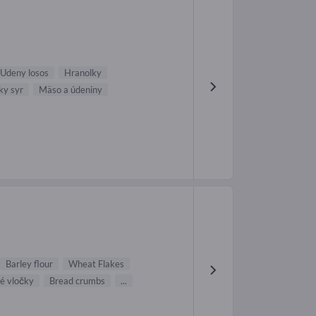
Udeny losos
Hranolky
y syr
Mäso a údeniny
Barley flour
Wheat Flakes
é vločky
Bread crumbs
...