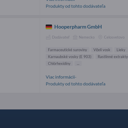
Produkty od tohto dodávateľa
Hooperpharm GmbH
Dodávateľ
Nemecko
Celosvetovo
Farmaceutické suroviny
Včelí vosk
Lieky
Karnaubské vosky (E 903)
Rastlinné extrakty
Chlórhexidíny
...
Viac informácií-
Produkty od tohto dodávateľa