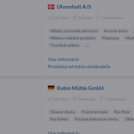
Uhrenholt A/S
Výrobca
Dánsko
Celosvetovo
Hlboko zmrazené potraviny
Kuracie mäso
Mlieko a mliečne produkty
Majoneza
Makk
Trvanlivé salámy
...
Viac informácií-
Produkty od tohto dodávateľa
Rubin Mühle GmbH
Výrobca
Nemecko
Celosvetovo
Ovsene vlocky
Psenicna muka
Rye flour
Rye flakes
Prazene kukuricne vlocky
Obiln
Viac informácií-