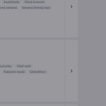
Insekticedy
Osivá krmovín
ávne semená
Semená kŕmnej repy
suroviny
Včelí vosk
Kakaové maslá
Glykolétery