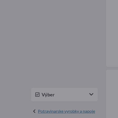
Výber
Potravinarske vyrobky a napoje