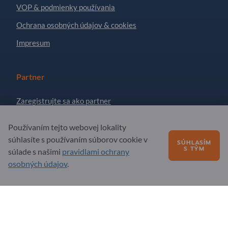
VOP & podmienky používania
Ochrana osobných údajov & cookies
Impresum
Partner
Zaregistrujte sa ako partner
Prihlásiť sa na odber noviniek
Používaním tejto webovej lokality
súhlasíte s používaním súborov cookie v
SÚHLASÍM
S TÝM
súlade s našimi
pravidlami ochrany
Otázky?
osobných údajov
.
FAQ – časté otázky
Naša ponuka služieb
O nás