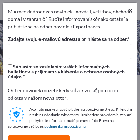
Výrobcovia
1
×
Mix medzinárodných noviniek, inovácií, veľtrhov, obchodu
doma i v zahraničí. Buďte informovaní skôr ako ostatní a
prihláste sa na odber noviniek Exportpages.
Pomôcky pre kožiarsky priemysel
– nájdite výrobcov a dodávateľov
Zadajte svoju e-mailovú adresu a prihláste sa na odber.
Exportéri
Výrobcovia
1
1
Súhlasím so zasielaním vašich informačných
bulletinov a prijímam vyhlásenie o ochrane osobných
údajov.
Exportpages
Textil
Oblečenie
Obuv a módne doplnky
Kožený tovar
Odber noviniek môžete kedykoľvek zrušiť pomocou
Pomôcky pre kožiarsky priemysel
odkazu v našom newsletteri.
Ako našu marketingovú platformu používame Brevo. Kliknutím
Inzerujte zadarmo na Exportpages!
nižšie na odoslanie tohto formulára beriete na vedomie, že vami
poskytnuté informácie budú prenesené do Brevo na
Potreby – Ponuky – Použité tovary – Obchodné
spracovanie v súlade s
podmienkami používania
.
kontakty >> začnite tu