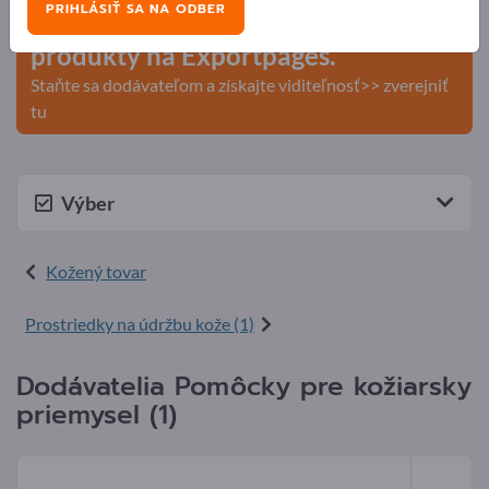
PRIHLÁSIŤ SA NA ODBER
Zverejnite svoju spoločnosť a svoje
produkty na Exportpages.
Staňte sa dodávateľom a získajte viditeľnosť>> zverejniť
tu
Výber
Kožený tovar
Prostriedky na údržbu kože (1)
Dodávatelia Pomôcky pre kožiarsky
priemysel (1)