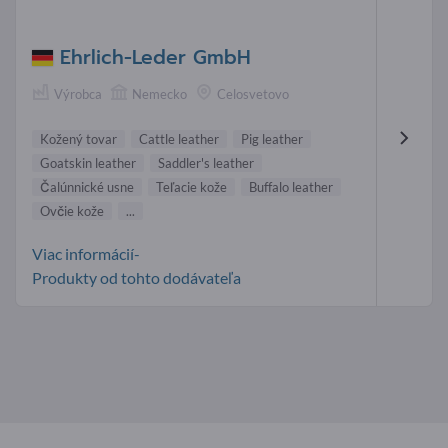
Ehrlich-Leder GmbH
Výrobca
Nemecko
Celosvetovo
Kožený tovar
Cattle leather
Pig leather
Goatskin leather
Saddler's leather
Čalúnnické usne
Teľacie kože
Buffalo leather
Ovčie kože
...
Viac informácií-
Produkty od tohto dodávateľa