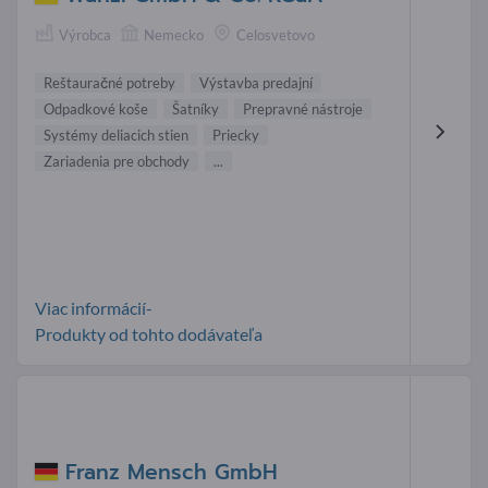
Výrobca
Nemecko
Celosvetovo
Reštauračné potreby
Výstavba predajní
Odpadkové koše
Šatníky
Prepravné nástroje
Systémy deliacich stien
Priecky
Zariadenia pre obchody
...
Viac informácií-
Produkty od tohto dodávateľa
Franz Mensch GmbH