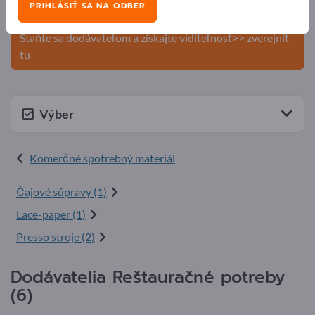
PRIHLÁSIŤ SA NA ODBER
produkty na Exportpages.
Staňte sa dodávateľom a získajte viditeľnosť>> zverejniť
tu
Výber
Komerčné spotrebný materiál
Čajové súpravy (1)
Lace-paper (1)
Presso stroje (2)
Dodávatelia Reštauračné potreby
(6)