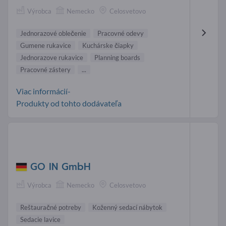
Výrobca
Nemecko
Celosvetovo
Jednorazové oblečenie
Pracovné odevy
Gumene rukavice
Kuchárske čiapky
Jednorazove rukavice
Planning boards
Pracovné zástery
...
Viac informácií-
Produkty od tohto dodávateľa
GO IN GmbH
Výrobca
Nemecko
Celosvetovo
Reštauračné potreby
Koženný sedací nábytok
Sedacie lavice