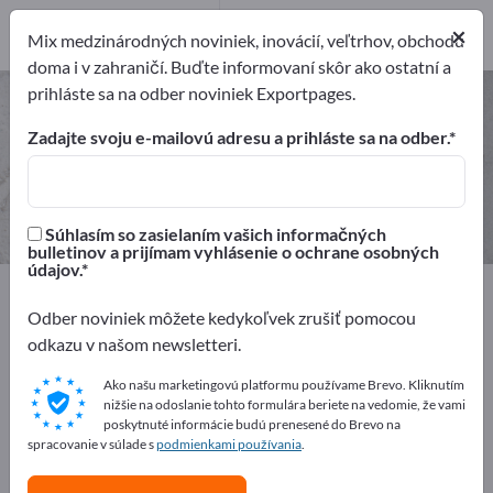
Výrobcovia
×
6
Mix medzinárodných noviniek, inovácií, veľtrhov, obchodu
doma i v zahraničí. Buďte informovaní skôr ako ostatní a
prihláste sa na odber noviniek Exportpages.
Reštauračné potreby – nájdite
výrobcov a dodávateľov
Zadajte svoju e-mailovú adresu a prihláste sa na odber.
Exportéri
Výrobcovia
6
6
Súhlasím so zasielaním vašich informačných
bulletinov a prijímam vyhlásenie o ochrane osobných
údajov.
Exportpages
Suroviny & materiály
Komerčné spotrebný materiál
Reštauračné potreby
Odber noviniek môžete kedykoľvek zrušiť pomocou
odkazu v našom newsletteri.
Inzerujte zadarmo na Exportpages!
Ako našu marketingovú platformu používame Brevo. Kliknutím
nižšie na odoslanie tohto formulára beriete na vedomie, že vami
Potreby – Ponuky – Použité tovary – Obchodné
poskytnuté informácie budú prenesené do Brevo na
kontakty >> začnite tu
spracovanie v súlade s
podmienkami používania
.
Zverejnite svoju spoločnosť a svoje