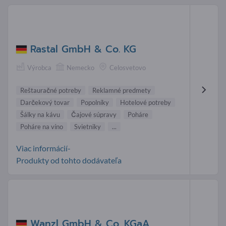
Rastal GmbH & Co. KG
Výrobca
Nemecko
Celosvetovo
Reštauračné potreby
Reklamné predmety
Darčekový tovar
Popolníky
Hotelové potreby
Šálky na kávu
Čajové súpravy
Poháre
Poháre na víno
Svietniky
...
Viac informácií-
Produkty od tohto dodávateľa
Wanzl GmbH & Co. KGaA