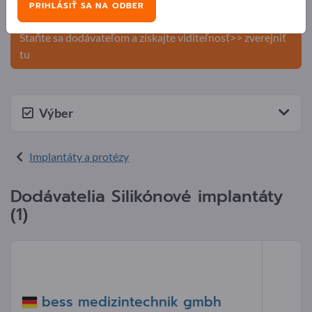
PRIHLÁSIŤ SA NA ODBER
produkty na Exportpages.
Staňte sa dodávateľom a získajte viditeľnosť>> zverejniť
tu
Výber
Implantáty a protézy
Dodávatelia Silikónové implantáty
(1)
bess medizintechnik gmbh