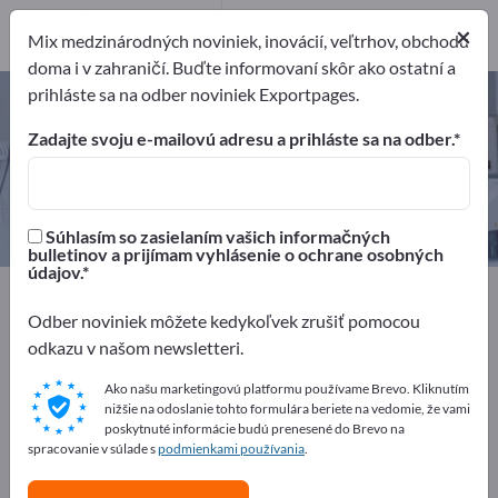
Výrobcovia
×
1
Mix medzinárodných noviniek, inovácií, veľtrhov, obchodu
doma i v zahraničí. Buďte informovaní skôr ako ostatní a
prihláste sa na odber noviniek Exportpages.
Silikónové implantáty – nájdite
výrobcov a dodávateľov
Zadajte svoju e-mailovú adresu a prihláste sa na odber.
Exportéri
Výrobcovia
1
1
Súhlasím so zasielaním vašich informačných
bulletinov a prijímam vyhlásenie o ochrane osobných
údajov.
Exportpages
Medicína & laboratórium
Implantáty a protézy
Silikónové implantáty
Odber noviniek môžete kedykoľvek zrušiť pomocou
odkazu v našom newsletteri.
Inzerujte zadarmo na Exportpages!
Ako našu marketingovú platformu používame Brevo. Kliknutím
nižšie na odoslanie tohto formulára beriete na vedomie, že vami
Potreby – Ponuky – Použité tovary – Obchodné
poskytnuté informácie budú prenesené do Brevo na
kontakty >> začnite tu
spracovanie v súlade s
podmienkami používania
.
Zverejnite svoju spoločnosť a svoje