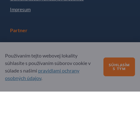
Impresum
Partner
Zaregistrujte sa ako partner
Používaním tejto webovej lokality
Prihlásiť sa na odber noviniek
súhlasíte s používaním súborov cookie v
SÚHLASÍM
S TÝM
súlade s našimi
pravidlami ochrany
Otázky?
osobných údajov
.
FAQ – časté otázky
Naša ponuka služieb
O nás
Správa pre Exportpages