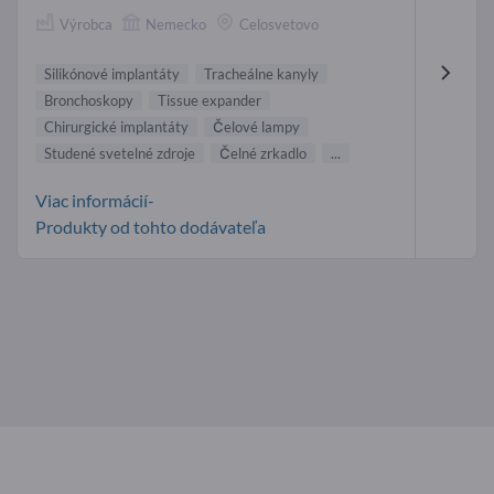
Výrobca
Nemecko
Celosvetovo
Silikónové implantáty
Tracheálne kanyly
Bronchoskopy
Tissue expander
Chirurgické implantáty
Čelové lampy
Studené svetelné zdroje
Čelné zrkadlo
...
Viac informácií-
Produkty od tohto dodávateľa