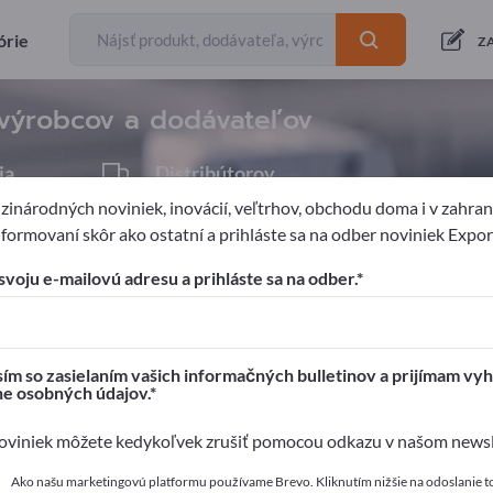
órie
Exportéri
5
Z
 výrobcov a dodávateľov
ia
Distribútorov
1
inárodných noviniek, inovácií, veľtrhov, obchodu doma i v zahrani
formovaní skôr ako ostatní a prihláste sa na odber noviniek Expo
nické súčiastky
Kontaktný materiál
Zlato
svoju e-mailovú adresu a prihláste sa na odber.
pages!
é kontakty >> začnite tu
ím so zasielaním vašich informačných bulletinov a prijímam vyh
ne osobných údajov.
a svoje produkty na Exportpages.
viniek môžete kedykoľvek zrušiť pomocou odkazu v našom newsle
 zverejniť tu
Ako našu marketingovú platformu používame Brevo. Kliknutím nižšie na odoslanie t