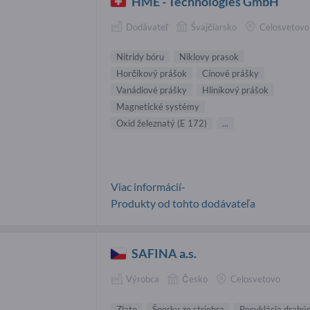
HME - Technologies GmbH
Dodávateľ
Švajčiarsko
Celosvetovo
Nitridy bóru
Niklovy prasok
Horčíkový prášok
Cínové prášky
Vanádiové prášky
Hliníkový prášok
Magnetické systémy
Oxid železnatý (E 172)
...
Viac informácií-
Produkty od tohto dodávateľa
SAFINA a.s.
Výrobca
Česko
Celosvetovo
Zlato
Šperky zo striebra
Recyklácia drahý