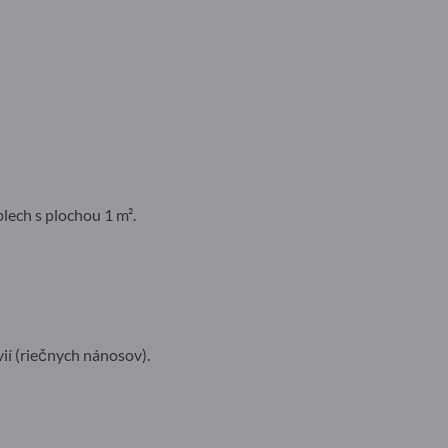
plech s plochou 1 m².
ií (riečnych nánosov).