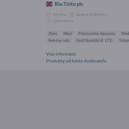
Rio Tinto plc
Výrobca
Spojené kráľovstvo
Celosvetovo
Zlato
Nikel
Priemyselne diamanty
Me
Relezne rudy
Oxid titanicitý (E 171)
Tóriu
Viac informácií-
Produkty od tohto dodávateľa