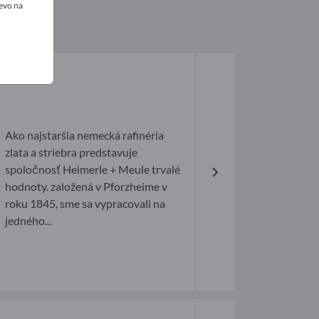
evo na
Ako najstaršia nemecká rafinéria
zlata a striebra predstavuje
spoločnosť Heimerle + Meule trvalé
hodnoty. založená v Pforzheime v
roku 1845, sme sa vypracovali na
jedného...