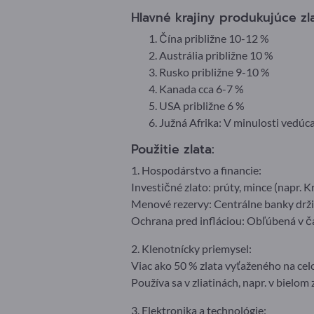
Hlavné krajiny produkujúce zla
Čína približne 10-12 %
Austrália približne 10 %
Rusko približne 9-10 %
Kanada cca 6-7 %
USA približne 6 %
Južná Afrika: V minulosti vedúc
Použitie zlata:
1. Hospodárstvo a financie:
Investičné zlato: prúty, mince (napr. 
Menové rezervy: Centrálne banky drži
Ochrana pred infláciou: Obľúbená v ča
2. Klenotnícky priemysel:
Viac ako 50 % zlata vyťaženého na cel
Používa sa v zliatinách, napr. v bielom
3. Elektronika a technológie: