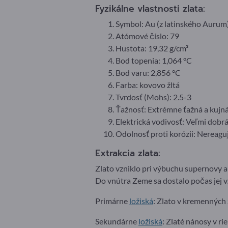
Fyzikálne vlastnosti zlata:
Symbol: Au (z latinského Aurum
Atómové číslo: 79
Hustota: 19,32 g/cm³
Bod topenia: 1,064 °C
Bod varu: 2,856 °C
Farba: kovovo žltá
Tvrdosť (Mohs): 2.5-3
Ťažnosť: Extrémne ťažná a kujná.
Elektrická vodivosť: Veľmi dobrá.
Odolnosť proti korózii: Nereaguj
Extrakcia zlata:
Zlato vzniklo pri výbuchu supernovy a
Do vnútra Zeme sa dostalo počas jej v
Primárne
ložiská
: Zlato v kremenných 
Sekundárne
ložiská
: Zlaté nánosy v ri