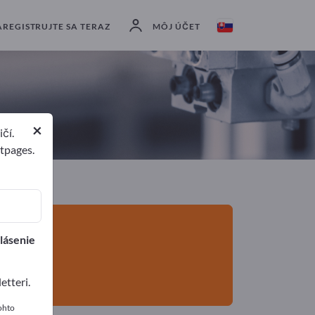
Výrobcovia
4
Distribútorov
1
AREGISTRUJTE SA TERAZ
MÔJ ÚČET
×
čí.
rtpages.
lásenie
tteri.
ohto