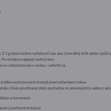
)
 Z 1 g zlata možno vytiahnuť viac ako 2 km dlhý drôt alebo vytĺcť 
 Po striebre najlepší vodivý kov.
e so vzduchom ani s vodou - nefarbí sa.
 zrážke neutrónových hviezd pred miliardami rokov.
zniku. Dnes používané zlato pochádza zo zemskej kôry alebo z alúv
žilách a horninách.
ekach (uvoľnené eróziou).