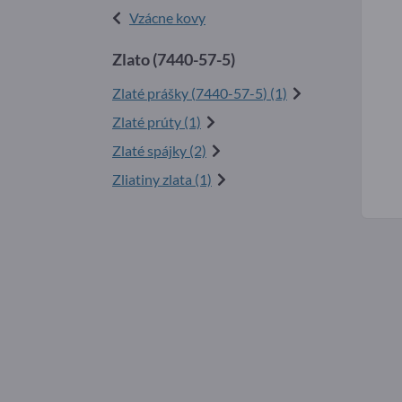
Vzácne kovy
Zlato (
7440-57-5
)
Zlaté prášky (
7440-57-5
) (1)
Zlaté prúty (1)
Zlaté spájky (2)
Zliatiny zlata (1)