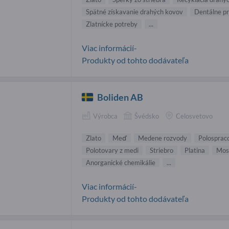
Spätné získavanie drahých kovov
Dentálne p
Zlatnícke potreby
...
Viac informácií-
Produkty od tohto dodávateľa
Boliden AB
Výrobca
Švédsko
Celosvetovo
Zlato
Meď
Medene rozvody
Polosprac
Polotovary z medi
Striebro
Platina
Mos
Anorganické chemikálie
...
Viac informácií-
Produkty od tohto dodávateľa