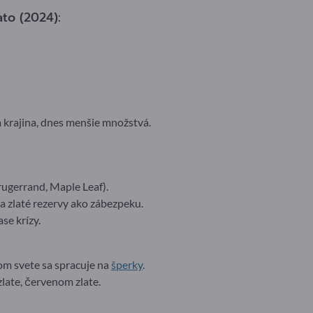
to (2024):
a krajina, dnes menšie množstvá.
Krugerrand, Maple Leaf).
a zlaté rezervy ako zábezpeku.
se krízy.
om svete sa spracuje na
šperky
.
 zlate, červenom zlate.