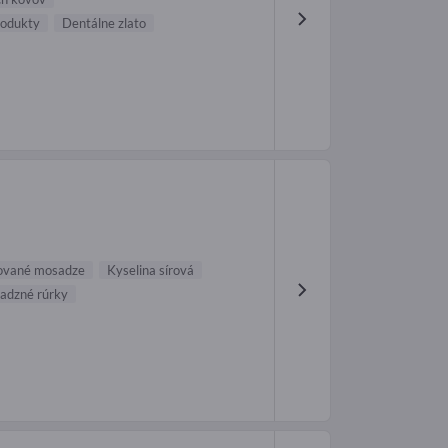
rodukty
Dentálne zlato
ované mosadze
Kyselina sírová
adzné rúrky