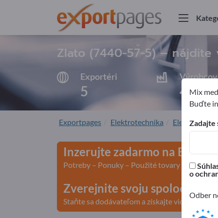
7440-57-5
Kateg
Zlato (
7440-57-5
) – nájdite
Exportéri
Výrobcov
5
4
Mix medz
Buďte in
Exportpages
Elektrotechnika
Elektromecha
Zadajte 
Inzerujte zadarmo na Export
Potreby – Ponuky – Použité tovary – Obchodn
Súhlas
o ochra
Zverejnite svoju spoločnosť 
Odber no
Staňte sa dodávateľom a získajte viditeľnosť>>