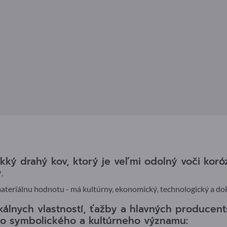
mäkký drahý kov, ktorý je veľmi odolný voči koró
.
ateriálnu hodnotu - má kultúrny, ekonomický, technologický a do
kálnych vlastností, ťažby a hlavných producents
ho symbolického a kultúrneho významu: