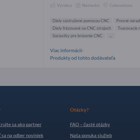
Výrobca
Nemecko
Celosvetovo
Diely sústružené pomocou CNC
Presné nárad
Diely frézované na CNC strojoch
Tvarovacie 
Súciastky pre brúsenie CNC
...
Viac informácií-
Produkty od tohto dodávateľa
r
Otázky?
rujte sa ako partner
FAQ – časté otázky
ť sa na odber noviniek
Naša ponuka služieb