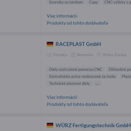
Svorníky so závitom
Capy
CNC-výlisky z p
Viac informácií-
Produkty od tohto dodávateľa
RACEPLAST GmbH
Výrobca
Nemecko
Afrika, Európa
Diely sústružené pomocou CNC
Dištančné po
Sústružnícke práce realizované za mzdu
Plast
Technické plastové diely
...
Viac informácií-
Produkty od tohto dodávateľa
WÜRZ Fertigungstechnik Gmb