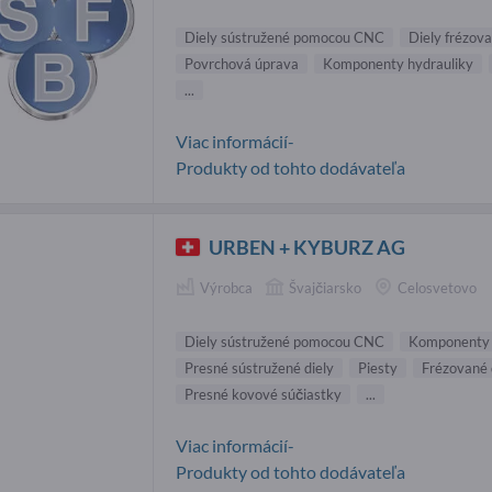
Diely sústružené pomocou CNC
Diely frézov
Povrchová úprava
Komponenty hydrauliky
...
Viac informácií-
Produkty od tohto dodávateľa
URBEN + KYBURZ AG
Výrobca
Švajčiarsko
Celosvetovo
Diely sústružené pomocou CNC
Komponenty 
Presné sústružené diely
Piesty
Frézované 
Presné kovové súčiastky
...
Viac informácií-
Produkty od tohto dodávateľa