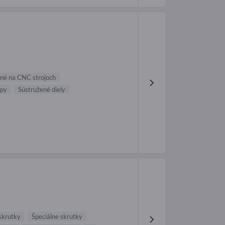
ané na CNC strojoch
opy
Sústružené diely
skrutky
Špeciálne skrutky