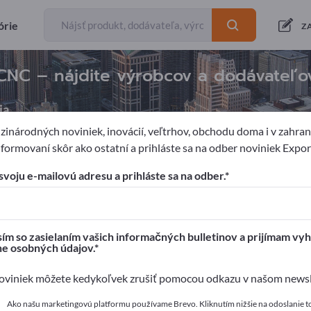
órie
Z
CNC – nájdite výrobcov a dodávateľo
ia
inárodných noviniek, inovácií, veľtrhov, obchodu doma i v zahrani
formovaní skôr ako ostatní a prihláste sa na odber noviniek Expo
návku
Diely sústružené pomocou CNC
svoju e-mailovú adresu a prihláste sa na odber.
pages!
é kontakty >> začnite tu
ím so zasielaním vašich informačných bulletinov a prijímam vyh
ne osobných údajov.
a svoje produkty na Exportpages.
viniek môžete kedykoľvek zrušiť pomocou odkazu v našom newsle
 zverejniť tu
Ako našu marketingovú platformu používame Brevo. Kliknutím nižšie na odoslanie t