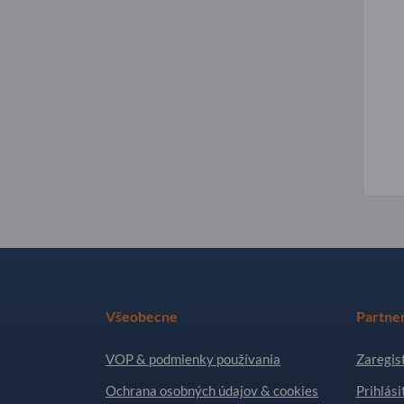
Všeobecne
Partne
VOP & podmienky používania
Zaregist
Ochrana osobných údajov & cookies
Prihlási