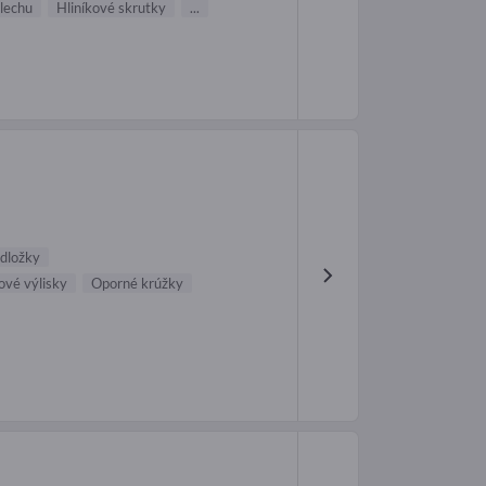
lechu
Hliníkové skrutky
...
dložky
ové výlisky
Oporné krúžky
H