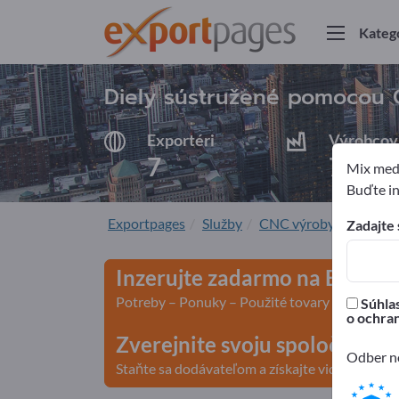
Kateg
Diely sústružené pomocou 
Exportéri
Výrobcov
7
7
Mix medz
Buďte in
Exportpages
Služby
CNC výroby na objed
Zadajte 
Inzerujte zadarmo na Export
Potreby – Ponuky – Použité tovary – Obchodn
Súhlas
o ochra
Zverejnite svoju spoločnosť 
Odber no
Staňte sa dodávateľom a získajte viditeľnosť>>