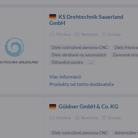
KS Drehtechnik Sauerland
GmbH
Výrobca
Nemecko
Európa
Diely sústružené pomocou CNC
Diely frézov
Diely obrábané na automatoch
Zavesené str
Dištančné púzdra
...
Viac informácií-
Produkty od tohto dodávateľa
Güldner GmbH & Co. KG
Výrobca
Nemecko
Európa
Diely sústružené pomocou CNC
Abnormálne 