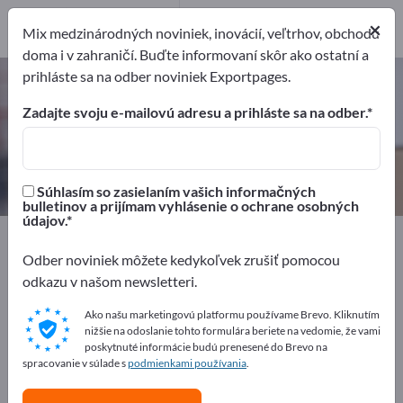
Výrobcovia
×
7
Mix medzinárodných noviniek, inovácií, veľtrhov, obchodu
doma i v zahraničí. Buďte informovaní skôr ako ostatní a
prihláste sa na odber noviniek Exportpages.
Zmršťovacie fólie – nájdite
výrobcov a dodávateľov
Zadajte svoju e-mailovú adresu a prihláste sa na odber.
Exportéri
Výrobcovia
7
7
Súhlasím so zasielaním vašich informačných
bulletinov a prijímam vyhlásenie o ochrane osobných
údajov.
Exportpages
Doprava & Balenie
Obaly
Baliace fólie
Zmršťovacie fólie
Odber noviniek môžete kedykoľvek zrušiť pomocou
odkazu v našom newsletteri.
Inzerujte zadarmo na Exportpages!
Ako našu marketingovú platformu používame Brevo. Kliknutím
nižšie na odoslanie tohto formulára beriete na vedomie, že vami
Potreby – Ponuky – Použité tovary – Obchodné
poskytnuté informácie budú prenesené do Brevo na
kontakty >> začnite tu
spracovanie v súlade s
podmienkami používania
.
Zverejnite svoju spoločnosť a svoje