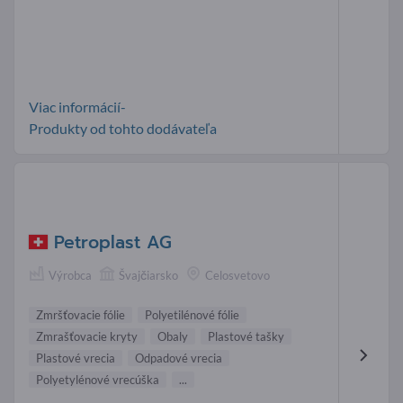
Viac informácií-
Produkty od tohto dodávateľa
Petroplast AG
Výrobca
Švajčiarsko
Celosvetovo
Zmršťovacie fólie
Polyetilénové fólie
Zmrašťovacie kryty
Obaly
Plastové tašky
Plastové vrecia
Odpadové vrecia
Polyetylénové vrecúška
...