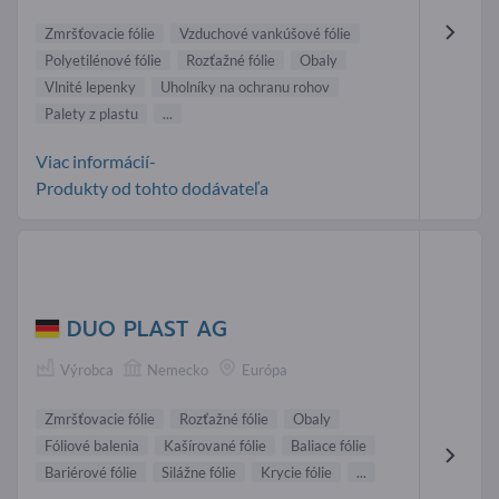
Zmršťovacie fólie
Vzduchové vankúšové fólie
Polyetilénové fólie
Rozťažné fólie
Obaly
Vlnité lepenky
Uholníky na ochranu rohov
Palety z plastu
...
Viac informácií-
Produkty od tohto dodávateľa
DUO PLAST AG
Výrobca
Nemecko
Európa
Zmršťovacie fólie
Rozťažné fólie
Obaly
Fóliové balenia
Kašírované fólie
Baliace fólie
Bariérové fólie
Silážne fólie
Krycie fólie
...