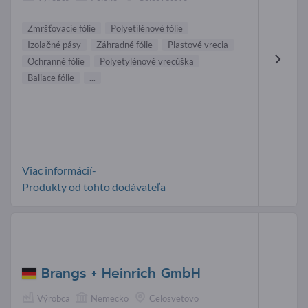
Zmršťovacie fólie
Polyetilénové fólie
Izolačné pásy
Záhradné fólie
Plastové vrecia
Ochranné fólie
Polyetylénové vrecúška
Baliace fólie
...
Viac informácií-
Produkty od tohto dodávateľa
Brangs + Heinrich GmbH
Výrobca
Nemecko
Celosvetovo