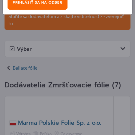
PRIHLÁSIŤ SA NA ODBER
produkty na Exportpages.
Staňte sa dodávateľom a získajte viditeľnosť>> zverejniť
tu
Výber
Baliace fólie
Dodávatelia Zmršťovacie fólie (7)
Marma Polskie Folie Sp. z o.o.
Výrobca
Poľsko
Celosvetovo