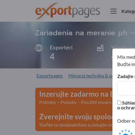
Kateg
Zariadenia na meranie ph –
Exportéri
Výrobcov
4
4
Mix medz
Buďte in
Exportpages
Meracia technika & optika
Mer
Zadajte 
Inzerujte zadarmo na Export
Potreby – Ponuky – Použité tovary – Obchodn
Súhlas
o ochra
Zverejnite svoju spoločnosť 
Odber no
Staňte sa dodávateľom a získajte viditeľnosť>>