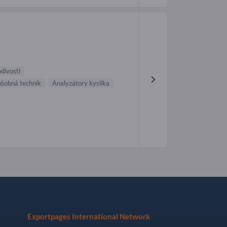
odivosti
úšobná technik
Analyzátory kyslíka
Exportpages International Network