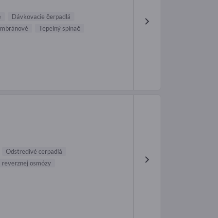
e
Dávkovacie čerpadlá
embránové
Tepelný spínač
Odstredivé cerpadlá
a reverznej osmózy