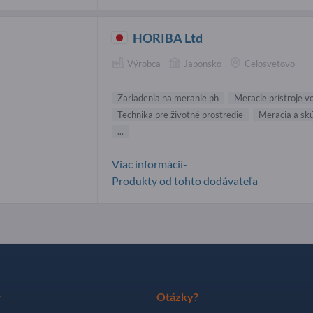
HORIBA Ltd
Výrobca
Japonsko
Celosvetovo
Zariadenia na meranie ph
Meracie prístroje v
Technika pre životné prostredie
Meracia a sk
...
Viac informácií-
Produkty od tohto dodávateľa
r
Otázky?