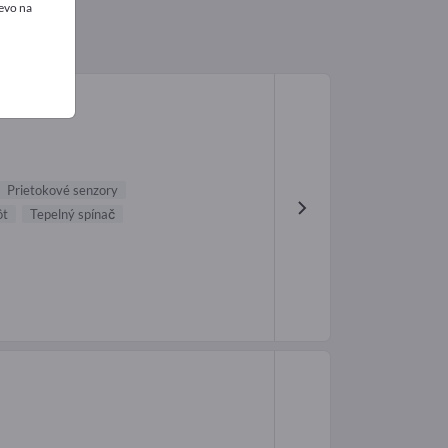
evo na
Prietokové senzory
ôt
Tepelný spínač