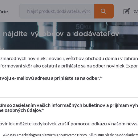
órie
Z
 nájdite výrobcov a dodávateľov
ia
inárodných noviniek, inovácií, veľtrhov, obchodu doma i v zahrani
formovaní skôr ako ostatní a prihláste sa na odber noviniek Expo
acia technika
Fyzikálne meracie prístroje
Zariadenia na mera
svoju e-mailovú adresu a prihláste sa na odber.
pages!
é kontakty >> začnite tu
ím so zasielaním vašich informačných bulletinov a prijímam vyh
ne osobných údajov.
a svoje produkty na Exportpages.
viniek môžete kedykoľvek zrušiť pomocou odkazu v našom newsle
 zverejniť tu
Ako našu marketingovú platformu používame Brevo. Kliknutím nižšie na odoslanie t