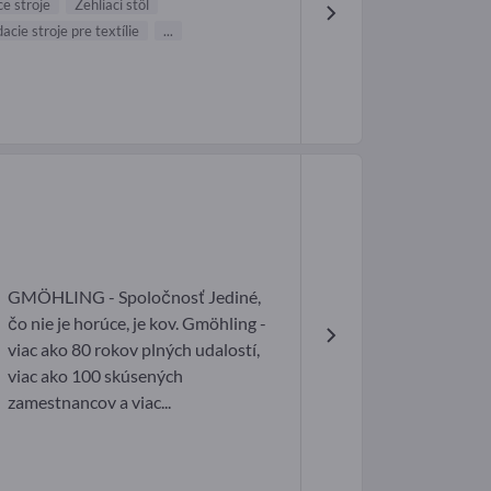
ce stroje
Žehliaci stôl
acie stroje pre textílie
...
GMÖHLING - Spoločnosť Jediné,
čo nie je horúce, je kov. Gmöhling -
viac ako 80 rokov plných udalostí,
viac ako 100 skúsených
zamestnancov a viac...