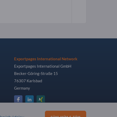
Exportpages International Network
Exportpages International GmbH
Becker-Göring-Straße 15
76307 Karlsbad
Germany
obných údajov
.