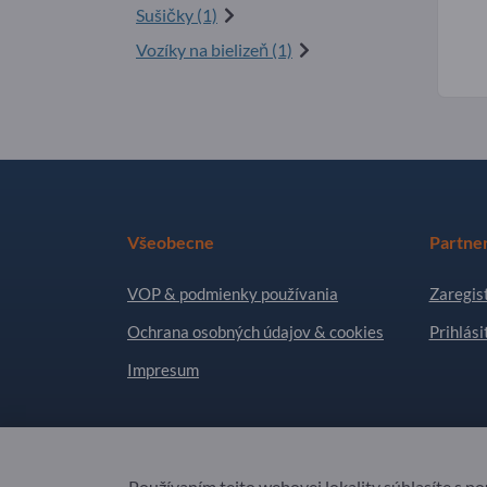
Sušičky (1)
Vozíky na bielizeň (1)
Všeobecne
Partne
VOP & podmienky používania
Zaregist
Ochrana osobných údajov & cookies
Prihlási
Impresum
Copyright © 2026 Exportpages International GmbH
Používaním tejto webovej lokality súhlasíte s p