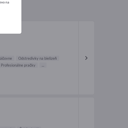
evo na
práčovne
Odstredivky na bielizeň
Profesionálne pračky
...