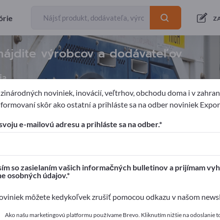
órie
Z
nájdite výrobcov a dodávateľov
ia
inárodných noviniek, inovácií, veľtrhov, obchodu doma i v zahrani
formovaní skôr ako ostatní a prihláste sa na odber noviniek Expo
nštitúcií
Zariadenia pre práčovne
svoju e-mailovú adresu a prihláste sa na odber.
pages!
é kontakty >> začnite tu
ím so zasielaním vašich informačných bulletinov a prijímam vyh
ne osobných údajov.
a svoje produkty na Exportpages.
viniek môžete kedykoľvek zrušiť pomocou odkazu v našom newsle
 zverejniť tu
Ako našu marketingovú platformu používame Brevo. Kliknutím nižšie na odoslanie t