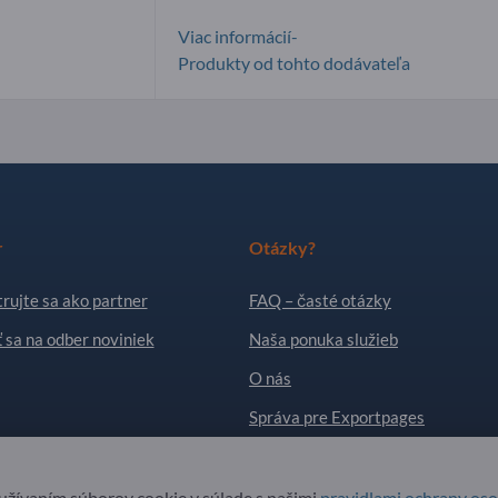
Viac informácií-
Produkty od tohto dodávateľa
r
Otázky?
rujte sa ako partner
FAQ – časté otázky
ť sa na odber noviniek
Naša ponuka služieb
O nás
Správa pre Exportpages
. All Rights Reserved.
oužívaním súborov cookie v súlade s našimi
pravidlami ochrany os