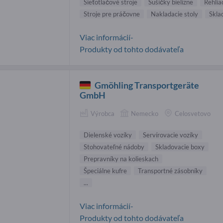
Sieťotlačové stroje
Sušičky bielizne
Rehlia
Stroje pre práčovne
Nakladacie stoly
Sklad
Viac informácií-
Produkty od tohto dodávateľa
Gmöhling Transportgeräte
GmbH
Výrobca
Nemecko
Celosvetovo
Dielenské vozíky
Servírovacie vozíky
Stohovateľné nádoby
Skladovacie boxy
Prepravníky na kolieskach
Špeciálne kufre
Transportné zásobníky
...
Viac informácií-
Produkty od tohto dodávateľa