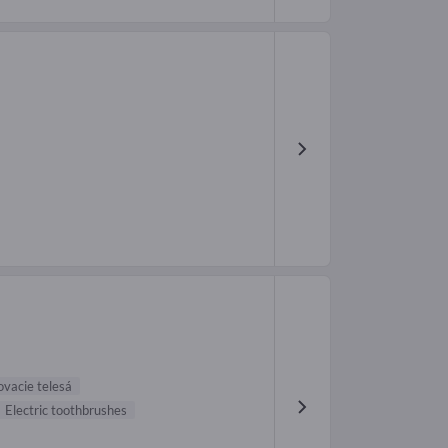
vacie telesá
Electric toothbrushes