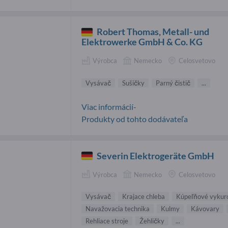
Robert Thomas, Metall- und
Elektrowerke GmbH & Co. KG
Výrobca
Nemecko
Celosvetovo
Vysávač
Sušičky
Parný čistič
...
Viac informácií-
Produkty od tohto dodávateľa
Severin Elektrogeräte GmbH
Výrobca
Nemecko
Celosvetovo
Vysávač
Krajace chleba
Kúpeľňové vykuro
Navažovacia technika
Kulmy
Kávovary
Rehliace stroje
Žehličky
...