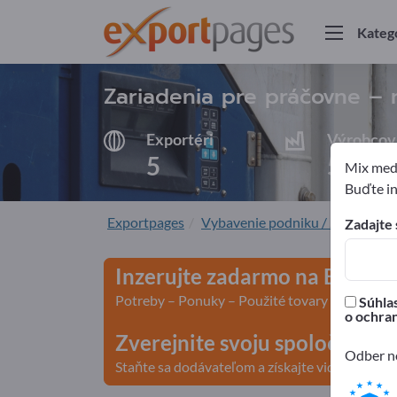
Kateg
Zariadenia pre práčovne – 
Exportéri
Výrobcov
5
5
Mix medz
Buďte in
Exportpages
Vybavenie podniku / Zariadenie i
Zadajte 
Inzerujte zadarmo na Export
Potreby – Ponuky – Použité tovary – Obchodn
Súhlas
o ochra
Zverejnite svoju spoločnosť 
Odber no
Staňte sa dodávateľom a získajte viditeľnosť>>