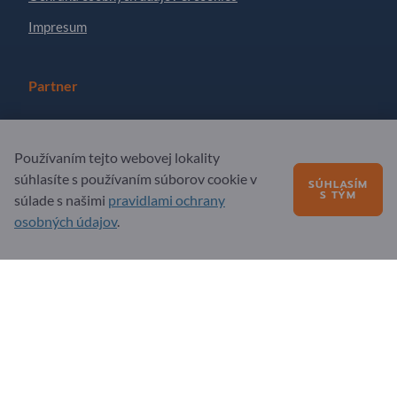
Impresum
Partner
Zaregistrujte sa ako partner
Používaním tejto webovej lokality
Prihlásiť sa na odber noviniek
súhlasíte s používaním súborov cookie v
SÚHLASÍM
S TÝM
súlade s našimi
pravidlami ochrany
Otázky?
osobných údajov
.
FAQ – časté otázky
Naša ponuka služieb
O nás
Správa pre Exportpages