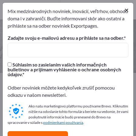
Výrobcovia
×
1
Mix medzinárodných noviniek, inovácií, veľtrhov, obchodu
doma i v zahraničí. Buďte informovaní skôr ako ostatní a
prihláste sa na odber noviniek Exportpages.
Termograficky papier – nájdite
výrobcov a dodávateľov
Zadajte svoju e-mailovú adresu a prihláste sa na odber.
Exportéri
Výrobcovia
1
1
Súhlasím so zasielaním vašich informačných
bulletinov a prijímam vyhlásenie o ochrane osobných
údajov.
Exportpages
Suroviny & materiály
Papier
Špeciálne papiere
Termograficky papier
Odber noviniek môžete kedykoľvek zrušiť pomocou
odkazu v našom newsletteri.
Inzerujte zadarmo na Exportpages!
Ako našu marketingovú platformu používame Brevo. Kliknutím
nižšie na odoslanie tohto formulára beriete na vedomie, že vami
Potreby – Ponuky – Použité tovary – Obchodné
poskytnuté informácie budú prenesené do Brevo na
kontakty >> začnite tu
spracovanie v súlade s
podmienkami používania
.
Zverejnite svoju spoločnosť a svoje