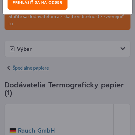
PRIHLÁSIŤ SA NA ODBER
produkty na Exportpages.
Staňte sa dodávateľom a získajte viditeľnosť>> zverejniť
tu
Výber
Špeciálne papiere
Dodávatelia Termograficky papier
(1)
Rauch GmbH