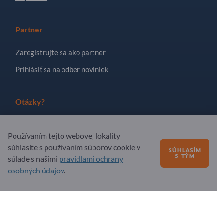
Partner
Zaregistrujte sa ako partner
Prihlásiť sa na odber noviniek
Otázky?
FAQ – časté otázky
Používaním tejto webovej lokality
Naša ponuka služieb
súhlasíte s používaním súborov cookie v
SÚHLASÍM
S TÝM
súlade s našimi
pravidlami ochrany
O nás
osobných údajov
.
Správa pre Exportpages
Exportpages International Network