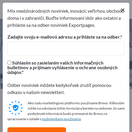
Distribútorov
×
1
Mix medzinárodných noviniek, inovácií, veľtrhov, obchodu
doma i v zahraničí. Buďte informovaní skôr ako ostatní a
prihláste sa na odber noviniek Exportpages.
Jednorazové oblečenie – nájdite
výrobcov a dodávateľov
Zadajte svoju e-mailovú adresu a prihláste sa na odber.
Exportéri
Výrobcovia
2
1
Súhlasím so zasielaním vašich informačných
bulletinov a prijímam vyhlásenie o ochrane osobných
Distribútorov
údajov.
1
Odber noviniek môžete kedykoľvek zrušiť pomocou
odkazu v našom newsletteri.
Exportpages
Textil
Oblečenie
Pracovné odevy
Jednorazové oblečenie
Ako našu marketingovú platformu používame Brevo. Kliknutím
nižšie na odoslanie tohto formulára beriete na vedomie, že vami
poskytnuté informácie budú prenesené do Brevo na
spracovanie v súlade s
Inzerujte zadarmo na Exportpages!
podmienkami používania
.
Potreby – Ponuky – Použité tovary – Obchodné