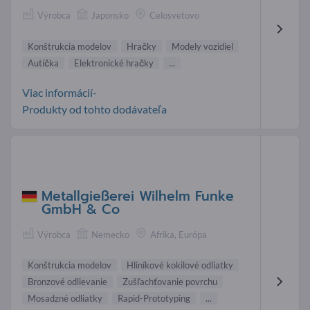
Výrobca
Japonsko
Celosvetovo
Konštrukcia modelov
Hračky
Modely vozidiel
Autíčka
Elektronické hračky
...
Viac informácií-
Produkty od tohto dodávateľa
Metallgießerei Wilhelm Funke
GmbH & Co
Výrobca
Nemecko
Afrika, Európa
Konštrukcia modelov
Hliníkové kokilové odliatky
Bronzové odlievanie
Zušľachťovanie povrchu
Mosadzné odliatky
Rapid-Prototyping
...