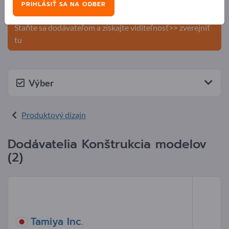
PRIHLÁSIŤ SA NA ODBER
produkty na Exportpages.
Staňte sa dodávateľom a získajte viditeľnosť>> zverejniť
tu
Výber
Produktový dizajn
Dodávatelia Konštrukcia modelov
(2)
Tamiya Inc.