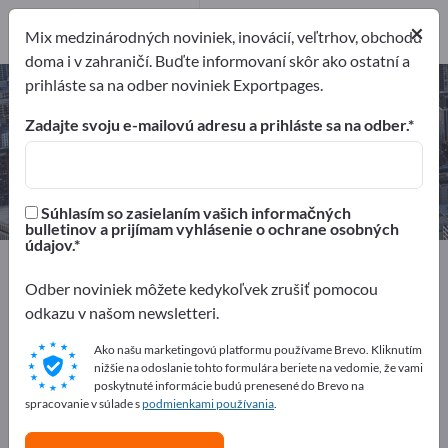
Výrobcovia
×
2
Mix medzinárodných noviniek, inovácií, veľtrhov, obchodu
doma i v zahraničí. Buďte informovaní skôr ako ostatní a
prihláste sa na odber noviniek Exportpages.
Konštrukcia modelov – nájdite
výrobcov a dodávateľov
Zadajte svoju e-mailovú adresu a prihláste sa na odber.
Exportéri
Výrobcovia
2
2
Súhlasím so zasielaním vašich informačných
bulletinov a prijímam vyhlásenie o ochrane osobných
údajov.
Exportpages
Služby
Produktový dizajn
Konštrukcia modelov
Odber noviniek môžete kedykoľvek zrušiť pomocou
odkazu v našom newsletteri.
Inzerujte zadarmo na Exportpages!
Ako našu marketingovú platformu používame Brevo. Kliknutím
nižšie na odoslanie tohto formulára beriete na vedomie, že vami
Potreby – Ponuky – Použité tovary – Obchodné
poskytnuté informácie budú prenesené do Brevo na
kontakty >> začnite tu
spracovanie v súlade s
podmienkami používania
.
Zverejnite svoju spoločnosť a svoje