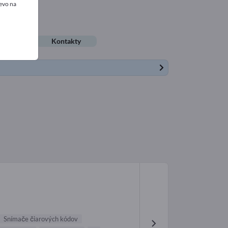
evo na
é ponuky
Kontakty
Snímače čiarových kódov