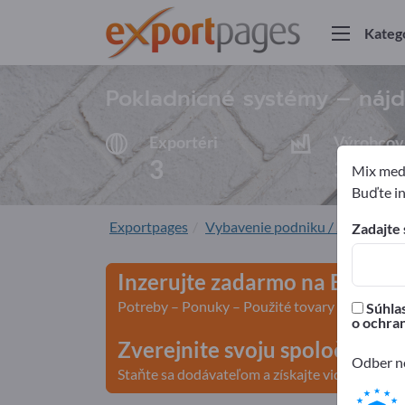
Kateg
Pokladnicné systémy – nájd
Exportéri
Výrobcov
3
3
Mix medz
Buďte in
Exportpages
Vybavenie podniku / Zariadenie i
Zadajte 
Inzerujte zadarmo na Export
Potreby – Ponuky – Použité tovary – Obchodn
Súhlas
o ochra
Zverejnite svoju spoločnosť 
Odber no
Staňte sa dodávateľom a získajte viditeľnosť>>