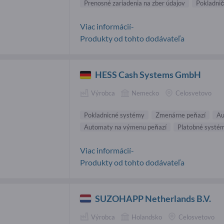
Prenosné zariadenia na zber údajov
Pokladni
Viac informácií-
Produkty od tohto dodávateľa
HESS Cash Systems GmbH
Výrobca
Nemecko
Celosvetovo
Pokladnicné systémy
Zmenárne peňazí
Au
Automaty na výmenu peňazí
Platobné systé
Viac informácií-
Produkty od tohto dodávateľa
SUZOHAPP Netherlands B.V.
Výrobca
Holandsko
Celosvetovo