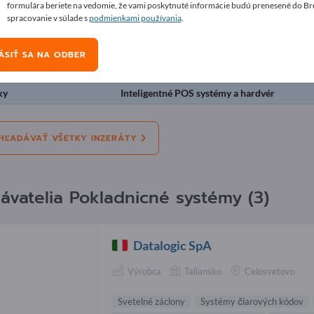
formulára beriete na vedomie, že vami poskytnuté informácie budú prenesené do Br
ráty
spracovanie v súlade s
podmienkami používania
.
ÁSIŤ SA NA ODBER
Ponuky
Potrebujeme
Použité
Pracovn
ky
Inteligentné POS systémy a hardvér
HĽADÁVAŤ VŠETKY INZERÁTY
ávatelia Pokladnicné systémy (3)
Datalogic SpA
Výrobca
Taliansko
Celosvetovo
Svetelné záclony
Systémy čiarových kódov