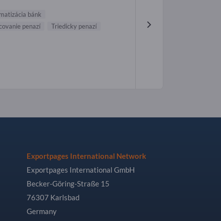
matizácia bánk
covanie penazí
Triedicky penazí
Exportpages International Network
Exportpages International GmbH
Becker-Göring-Straße 15
76307 Karlsbad
Germany