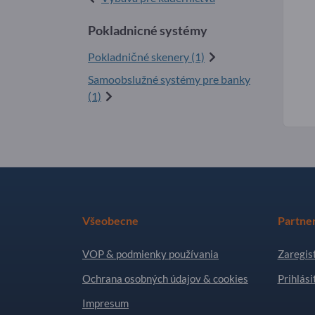
Pokladnicné systémy
Pokladničné skenery (1)
Samoobslužné systémy pre banky
(1)
Všeobecne
Partne
VOP & podmienky používania
Zaregist
Ochrana osobných údajov & cookies
Prihlási
Impresum