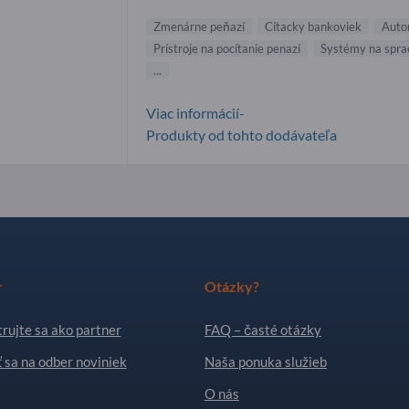
Zmenárne peňazí
Cítacky bankoviek
Auto
Prístroje na pocítanie penazí
Systémy na spra
...
Viac informácií-
Produkty od tohto dodávateľa
r
Otázky?
rujte sa ako partner
FAQ – časté otázky
ť sa na odber noviniek
Naša ponuka služieb
O nás