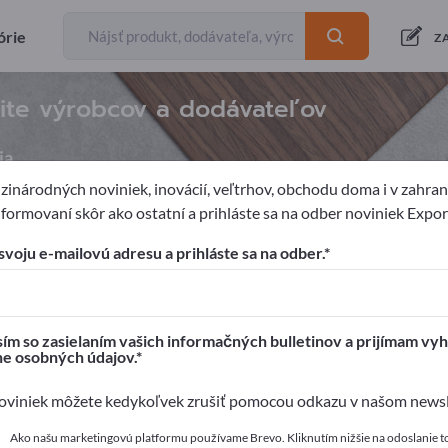
órie
Z
ite výrobcov a dodávateľov
ia
inárodných noviniek, inovácií, veľtrhov, obchodu doma i v zahrani
formovaní skôr ako ostatní a prihláste sa na odber noviniek Expo
nštitúcií
Zariadenia pre obchody
Pokladnicné systémy
svoju e-mailovú adresu a prihláste sa na odber.
pages!
é kontakty >> začnite tu
ím so zasielaním vašich informačných bulletinov a prijímam vyh
ne osobných údajov.
a svoje produkty na Exportpages.
viniek môžete kedykoľvek zrušiť pomocou odkazu v našom newsle
 zverejniť tu
Ako našu marketingovú platformu používame Brevo. Kliknutím nižšie na odoslanie t