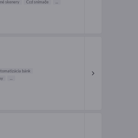
čné skenery
Ccd snímače
...
tomatizácia bánk
my
...