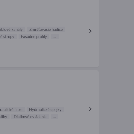
áblové kanály
Zmršťovacie hadice
é stropy
Fasádne profily
...
aulické filtre
Hydraulické spojky
liky
Diaľkové ovládania
...