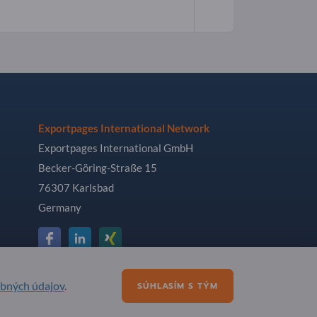
Exportpages International Network
Exportpages International GmbH
Becker-Göring-Straße 15
76307 Karlsbad
Germany
obných údajov
.
SÚHLASÍM S TÝM