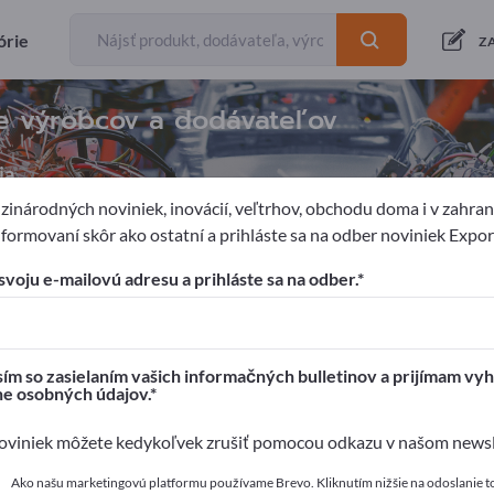
órie
Z
te výrobcov a dodávateľov
ia
inárodných noviniek, inovácií, veľtrhov, obchodu doma i v zahrani
formovaní skôr ako ostatní a prihláste sa na odber noviniek Expo
 pneumatika
Komponenty hydrauliky
Hydraulické hadice
svoju e-mailovú adresu a prihláste sa na odber.
pages!
é kontakty >> začnite tu
ím so zasielaním vašich informačných bulletinov a prijímam vyh
ne osobných údajov.
a svoje produkty na Exportpages.
viniek môžete kedykoľvek zrušiť pomocou odkazu v našom newsle
 zverejniť tu
Ako našu marketingovú platformu používame Brevo. Kliknutím nižšie na odoslanie t