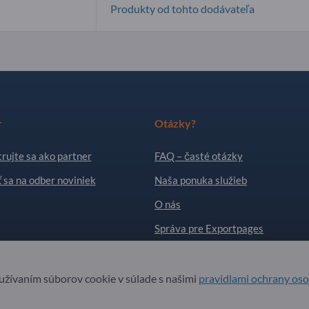
Produkty od tohto dodávateľa
r
Otázky?
rujte sa ako partner
FAQ – časté otázky
ť sa na odber noviniek
Naša ponuka služieb
O nás
Správa pre Exportpages
. All Rights Reserved.
oužívaním súborov cookie v súlade s našimi
pravidlami ochrany os