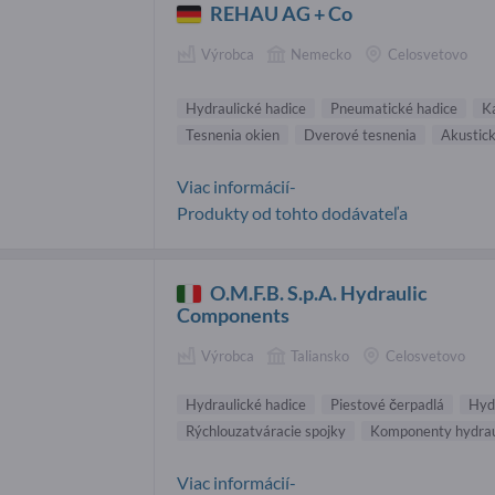
REHAU AG + Co
Výrobca
Nemecko
Celosvetovo
Hydraulické hadice
Pneumatické hadice
K
Tesnenia okien
Dverové tesnenia
Akustick
Viac informácií-
Produkty od tohto dodávateľa
O.M.F.B. S.p.A. Hydraulic
Components
Výrobca
Taliansko
Celosvetovo
Hydraulické hadice
Piestové čerpadlá
Hydr
Rýchlouzatváracie spojky
Komponenty hydrau
Viac informácií-