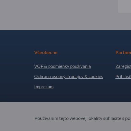
Všeobecne
Partne
VOP & podmienky používania
Zaregist
Ochrana osobných údajov & cookies
Prihlási
Impresum
Copyright © 2026 Exportpages International GmbH
Používaním tejto webovej lokality súhlasíte s p