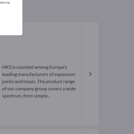
evo na
HKS is counted among Europe’s
leading manufacturers of expansion
joints and hoses. The product range
of our company group covers a wide
spectrum, from simple...