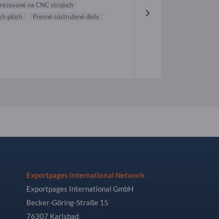
frézované na CNC strojoch
ch plôch
Presné sústružené diely
Exportpages International Network
Exportpages International GmbH
Becker-Göring-Straße 15
76307 Karlsbad