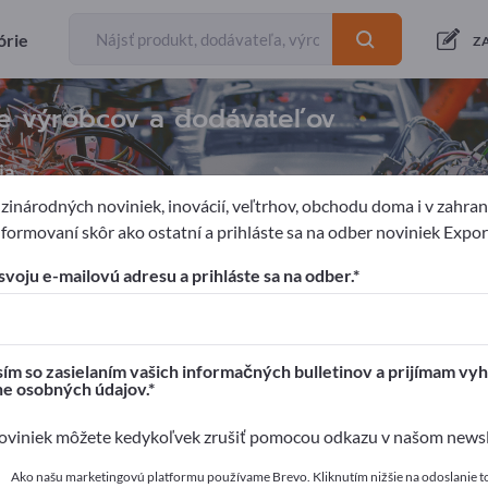
órie
Z
ite výrobcov a dodávateľov
ia
inárodných noviniek, inovácií, veľtrhov, obchodu doma i v zahrani
formovaní skôr ako ostatní a prihláste sa na odber noviniek Expo
trojov a zariadení
Náradie
Tvarovacie nástroje
svoju e-mailovú adresu a prihláste sa na odber.
pages!
é kontakty >> začnite tu
ím so zasielaním vašich informačných bulletinov a prijímam vyh
ne osobných údajov.
a svoje produkty na Exportpages.
viniek môžete kedykoľvek zrušiť pomocou odkazu v našom newsle
 zverejniť tu
Ako našu marketingovú platformu používame Brevo. Kliknutím nižšie na odoslanie t