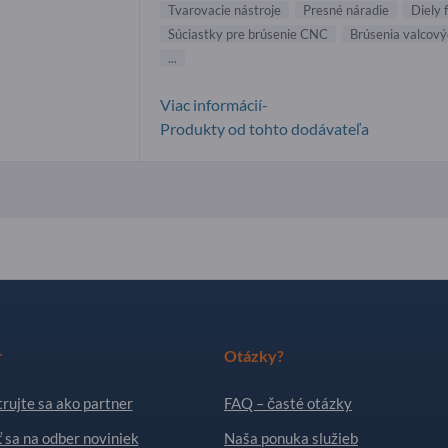
Tvarovacie nástroje
Presné náradie
Diely 
Súciastky pre brúsenie CNC
Brúsenia valcový
...
Viac informácií-
Produkty od tohto dodávateľa
r
Otázky?
rujte sa ako partner
FAQ – časté otázky
ť sa na odber noviniek
Naša ponuka služieb