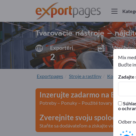
Kateg
Tvarovacie nástroje – nájd
Exportéri
Výrobcov
2
2
Mix medz
Buďte in
Exportpages
Stroje a rastliny
Konštrukcia s
Zadajte 
Inzerujte zadarmo na Export
Potreby – Ponuky – Použité tovary – Obchodn
Súhlas
o ochra
Zverejnite svoju spoločnosť 
Odber no
Staňte sa dodávateľom a získajte viditeľnosť>>