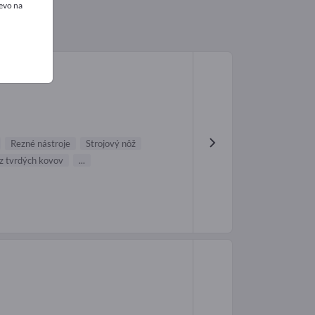
evo na
Rezné nástroje
Strojový nôž
 z tvrdých kovov
...
H