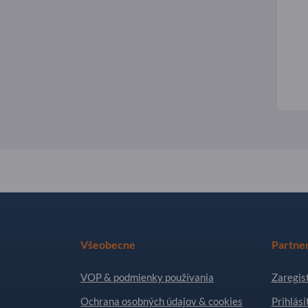
Všeobecne
Partne
VOP & podmienky používania
Zaregist
Ochrana osobných údajov & cookies
Prihlási