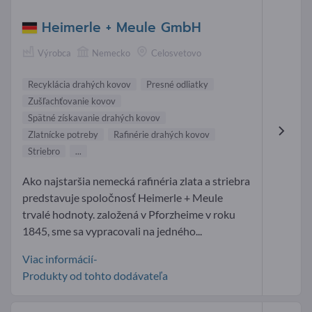
Heimerle + Meule GmbH
Výrobca
Nemecko
Celosvetovo
Recyklácia drahých kovov
Presné odliatky
Zušľachťovanie kovov
Spätné získavanie drahých kovov
Zlatnícke potreby
Rafinérie drahých kovov
Striebro
...
Ako najstaršia nemecká rafinéria zlata a striebra
predstavuje spoločnosť Heimerle + Meule
trvalé hodnoty. založená v Pforzheime v roku
1845, sme sa vypracovali na jedného...
Viac informácií-
Produkty od tohto dodávateľa