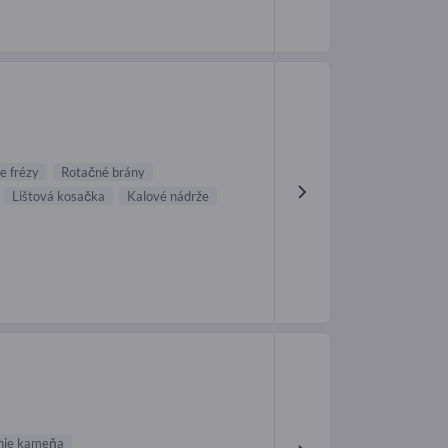
e frézy
Rotačné brány
Lištová kosačka
Kalové nádrže
anie kameňa