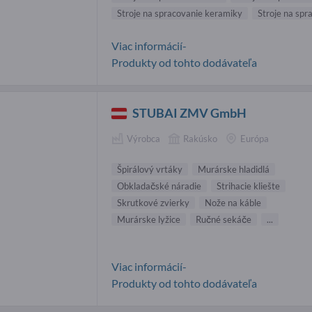
Stroje na spracovanie keramiky
Stroje na sp
Viac informácií-
Produkty od tohto dodávateľa
STUBAI ZMV GmbH
Výrobca
Rakúsko
Európa
Špirálový vrtáky
Murárske hladidlá
Obkladačské náradie
Strihacie kliešte
Skrutkové zvierky
Nože na káble
Murárske lyžice
Ručné sekáče
...
Viac informácií-
Produkty od tohto dodávateľa