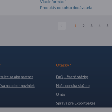
Viac informácií-
Produkty od tohto dodávateľa
1
2
3
4
5
r
Otázky?
rujte sa ako partner
FAQ – časté otázky
ť sa na odber noviniek
Naša ponuka služieb
O nás
Správa pre Exportpages