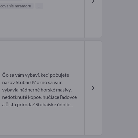
racovanie mramoru
...
Čo sa vám vybaví, keď počujete
názov Stubai? Možno sa vám
vybavia nádherné horské masívy,
nedotknuté kopce, hučiace ľadovce
a čistá príroda? Stubaiské údolie...