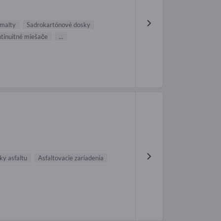
 malty
Sadrokartónové dosky
tinuitné miešače
...
y asfaltu
Asfaltovacie zariadenia