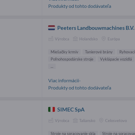
Produkty od tohto dodávateľa
Peeters Landbouwmachines B.V.
Výrobca
Holandsko
Európa
Miešačky krmív
Tanierové brány
Ryhovaci
Poľnohospodárske stroje
Vyklápacie vozidlá
...
Viac informácií-
Produkty od tohto dodávateľa
SIMEC SpA
Výrobca
Taliansko
Celosvetovo
Stroje na spracovanie skla
Stroje na spracov