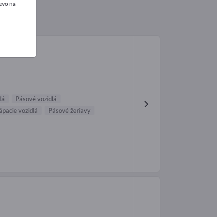
evo na
lá
Pásové vozidlá
ápacie vozidlá
Pásové žeriavy