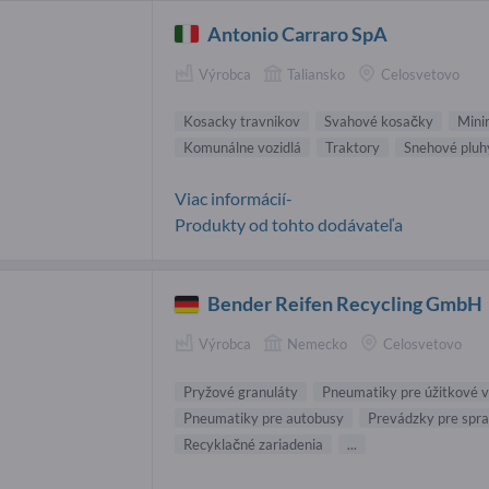
Antonio Carraro SpA
Výrobca
Taliansko
Celosvetovo
Kosacky travnikov
Svahové kosačky
Mini
Komunálne vozidlá
Traktory
Snehové pluh
Viac informácií-
Produkty od tohto dodávateľa
Bender Reifen Recycling GmbH
Výrobca
Nemecko
Celosvetovo
Pryžové granuláty
Pneumatiky pre úžitkové v
Pneumatiky pre autobusy
Prevádzky pre spr
Recyklačné zariadenia
...