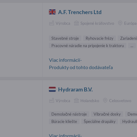
A.F. Trenchers Ltd
Výrobca
Spojené kráľovstvo
Európa
Stavebné stroje
Ryhovacie frézy
Zariadeni
Pracovné náradie na pripojenie k traktoru
...
Viac informácií-
Produkty od tohto dodávateľa
Hydraram B.V.
Výrobca
Holandsko
Celosvetovo
Demolačné nástroje
Vibračné dosky
Demo
Búracie kliešte
Špeciálne drapáky
Hydrauli
Viac informácií-