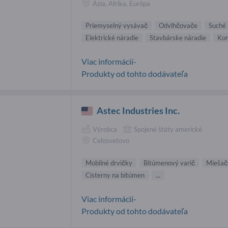
Ázia, Afrika, Európa
Priemyselný vysávač
Odvlhčovače
Suché
Elektrické náradie
Stavbárske náradie
Kon
Viac informácií-
Produkty od tohto dodávateľa
Astec Industries Inc.
Výrobca
Spojené štáty americké
Celosvetovo
Mobilné drvičky
Bitúmenový varič
Miešačk
Cisterny na bitúmen
...
Viac informácií-
Produkty od tohto dodávateľa