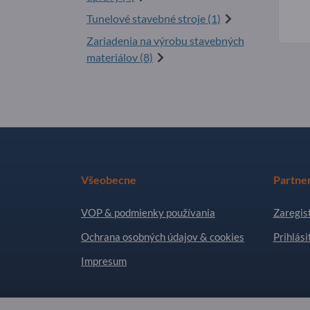
Tunelové stavebné stroje (1)
Zariadenia na výrobu stavebných
materiálov (8)
Všeobecne
Partne
VOP & podmienky používania
Zaregist
Ochrana osobných údajov & cookies
Prihlási
Impresum