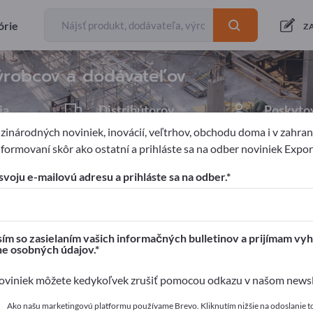
Exportéri
Výrobcovia
49
46
órie
Z
výrobcov a dodávateľov
ia
Distribútorov
Poskytov
2
1
inárodných noviniek, inovácií, veľtrhov, obchodu doma i v zahrani
formovaní skôr ako ostatní a prihláste sa na odber noviniek Expo
svoju e-mailovú adresu a prihláste sa na odber.
pages!
é kontakty >> začnite tu
ím so zasielaním vašich informačných bulletinov a prijímam vyh
ne osobných údajov.
a svoje produkty na Exportpages.
viniek môžete kedykoľvek zrušiť pomocou odkazu v našom newsle
 zverejniť tu
Ako našu marketingovú platformu používame Brevo. Kliknutím nižšie na odoslanie t