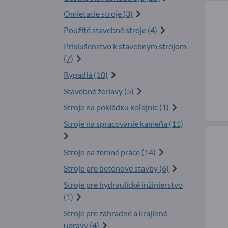
Omietacie stroje (3)
Použité stavebné stroje (4)
Príslušenstvo k stavebným strojom
(7)
Rypadlá (10)
Stavebné žeriavy (5)
Stroje na pokládku koľajníc (1)
Stroje na spracovanie kameňa (11)
Stroje na zemné práce (14)
Stroje pre betónové stavby (6)
Stroje pre hydraulické inžinierstvo
(1)
Stroje pre záhradné a krajinné
úpravy (4)