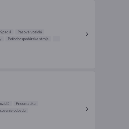
rýpadlá
Pásové vozidlá
y
Poľnohospodárske stroje
...
ozidlá
Pneumatika
acovanie odpadu