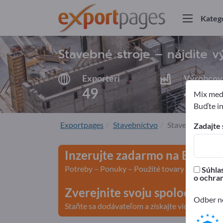
Kateg
Stavebné stroje – nájdite 
Exportéri
Výrobcov
49
46
Mix medz
Buďte in
Exportpages
Stavebníctvo
Stavebné stroje
Zadajte 
Inzerujte zadarmo na Export
Potreby – Ponuky – Použité tovary – Obchodn
Súhlas
o ochra
Zverejnite svoju spoločnosť 
Odber no
Staňte sa dodávateľom a získajte viditeľnosť>>