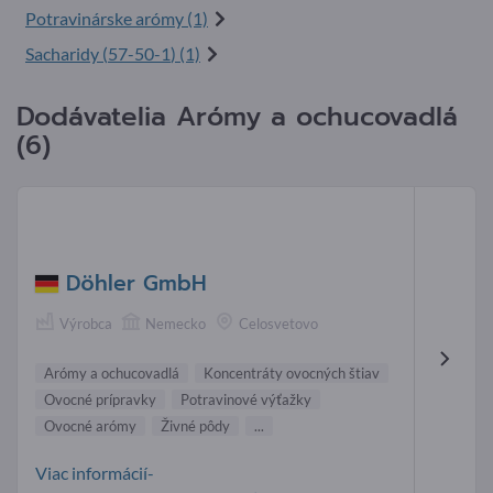
Potravinárske arómy (1)
Sacharidy (
57-50-1
) (1)
Dodávatelia Arómy a ochucovadlá
(6)
Döhler GmbH
Výrobca
Nemecko
Celosvetovo
Arómy a ochucovadlá
Koncentráty ovocných štiav
Ovocné prípravky
Potravinové výťažky
Ovocné arómy
Živné pôdy
...
Viac informácií-