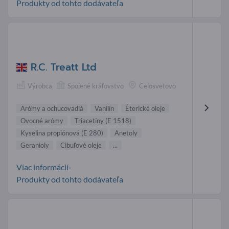
Produkty od tohto dodávateľa
R.C. Treatt Ltd
Výrobca
Spojené kráľovstvo
Celosvetovo
Arómy a ochucovadlá
Vanilín
Éterické oleje
Ovocné arómy
Triacetíny (E 1518)
Kyselina propiónová (E 280)
Anetoly
Geranioly
Cibuľové oleje
...
Viac informácií-
Produkty od tohto dodávateľa