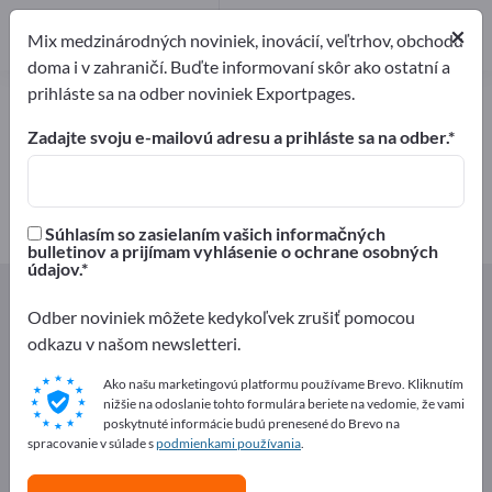
Výrobcovia
×
6
Mix medzinárodných noviniek, inovácií, veľtrhov, obchodu
doma i v zahraničí. Buďte informovaní skôr ako ostatní a
prihláste sa na odber noviniek Exportpages.
Arómy a ochucovadlá – nájdite
výrobcov a dodávateľov
Zadajte svoju e-mailovú adresu a prihláste sa na odber.
Exportéri
Výrobcovia
6
6
Súhlasím so zasielaním vašich informačných
bulletinov a prijímam vyhlásenie o ochrane osobných
údajov.
Exportpages
Potravinarske vyrobky a napoje
Arómy a ochucovadlá
Odber noviniek môžete kedykoľvek zrušiť pomocou
odkazu v našom newsletteri.
Inzerujte zadarmo na Exportpages!
Ako našu marketingovú platformu používame Brevo. Kliknutím
nižšie na odoslanie tohto formulára beriete na vedomie, že vami
Potreby – Ponuky – Použité tovary – Obchodné
poskytnuté informácie budú prenesené do Brevo na
kontakty >> začnite tu
spracovanie v súlade s
podmienkami používania
.
Zverejnite svoju spoločnosť a svoje