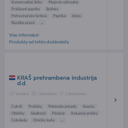
Konzervačné látky
Majorán záhradný
Práškové papriky
Bylinky
Potravinárske farbivá
Paprika
Anízy
Bazalka pravá
...
Viac informácií-
Produkty od tohto dodávateľa
KRAŠ prehrambena industrija
d.d.
Výrobca
Chorvátsko
Celosvetovo
Cukrík
Pralinky
Pekárske prísady
Snacky
Oblátky
Sladkosti
Pistácie
Kakaové prášky
Cokolada
Oriešky kešu
...