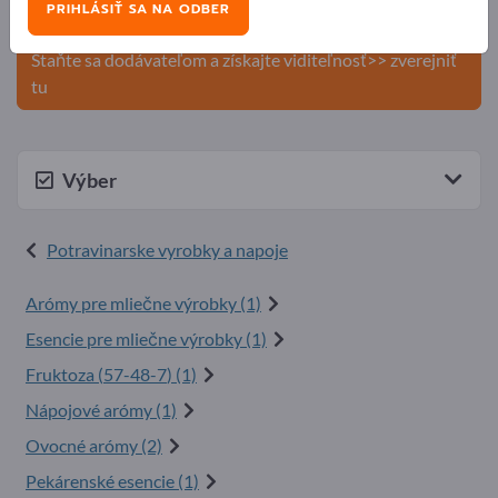
PRIHLÁSIŤ SA NA ODBER
produkty na Exportpages.
Staňte sa dodávateľom a získajte viditeľnosť>> zverejniť
tu
Výber
Potravinarske vyrobky a napoje
Arómy pre mliečne výrobky (1)
Esencie pre mliečne výrobky (1)
Fruktoza (
57-48-7
) (1)
Nápojové arómy (1)
Ovocné arómy (2)
Pekárenské esencie (1)