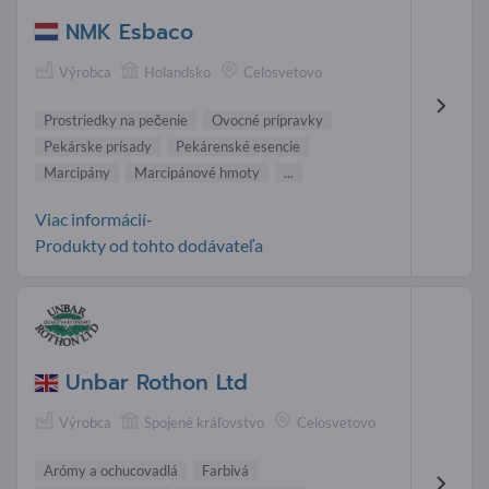
NMK Esbaco
Výrobca
Holandsko
Celosvetovo
Prostriedky na pečenie
Ovocné prípravky
Pekárske prísady
Pekárenské esencie
Marcipány
Marcipánové hmoty
...
Viac informácií-
Produkty od tohto dodávateľa
Unbar Rothon Ltd
Výrobca
Spojené kráľovstvo
Celosvetovo
Arómy a ochucovadlá
Farbivá