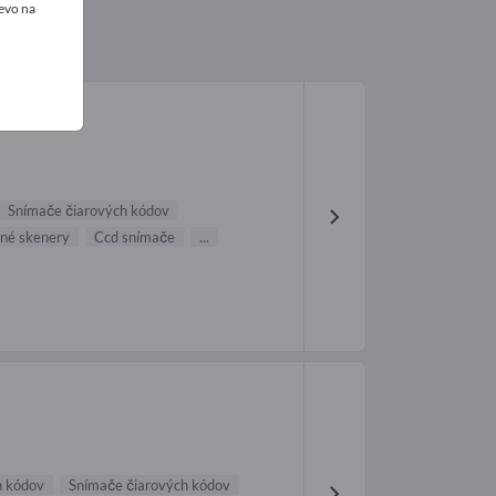
evo na
Snímače čiarových kódov
čné skenery
Ccd snímače
...
h kódov
Snímače čiarových kódov