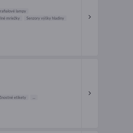
trafialové lampy
lné mriežky
Senzory výšky hladiny
čnostné etikety
...