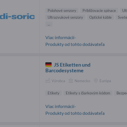
Polohové senzory
Približovacie spínace
Ul
Ultrazvukové senzory
Optické káble
Svete
...
Viac informácií-
Produkty od tohto dodávateľa
JS Etiketten und
Barcodesysteme
Výrobca
Nemecko
Európa
Etikety
Etikety s čiarkovým kódom
Bezpe
Viac informácií-
Produkty od tohto dodávateľa