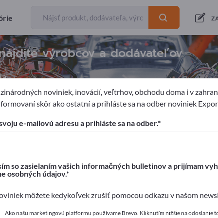
órie
Z
nájdite výrobcov a dodávateľov
ia
inárodných noviniek, inovácií, veľtrhov, obchodu doma i v zahrani
formovaní skôr ako ostatní a prihláste sa na odber noviniek Expo
 a robotika
Automatizácia
Automatizacné systémy
Systém
svoju e-mailovú adresu a prihláste sa na odber.
pages!
é kontakty >> začnite tu
ím so zasielaním vašich informačných bulletinov a prijímam vyh
ne osobných údajov.
a svoje produkty na Exportpages.
viniek môžete kedykoľvek zrušiť pomocou odkazu v našom newsle
 zverejniť tu
Ako našu marketingovú platformu používame Brevo. Kliknutím nižšie na odoslanie t