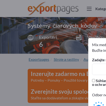
Kateg
Systémy čiarových kódov – 
Exportéri
Výrobcov
6
6
Mix medz
Buďte in
Exportpages
Stroje a rastliny
Automatizácia
Zadajte 
Inzerujte zadarmo na Export
Potreby – Ponuky – Použité tovary – Obchodn
Súhlas
o ochra
Zverejnite svoju spoločnosť 
Odber no
Staňte sa dodávateľom a získajte viditeľnosť>>