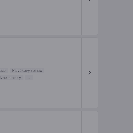
nace
Plavákový spínač
ívne senzory
...