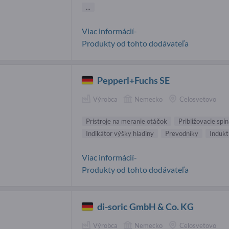
...
Viac informácií-
Produkty od tohto dodávateľa
Pepperl+Fuchs SE
Výrobca
Nemecko
Celosvetovo
Prístroje na meranie otáčok
Približovacie spí
Indikátor výšky hladiny
Prevodníky
Indukt
Viac informácií-
Produkty od tohto dodávateľa
di-soric GmbH & Co. KG
Výrobca
Nemecko
Celosvetovo