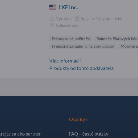
LXE Inc.
Výrobca
Spojené štáty americké
Celosvetovo
Priemyselné počítače
Snímače čiarových kód
Prenosné zariadenia na zber údajov
Mobilné 
Viac informácií-
Produkty od tohto dodávateľa
r
Otázky?
rujte sa ako partner
FAQ – časté otázky