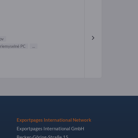
ov
priemyselné PC
...
Exportpages International Network
Exportpages International GmbH
Becker-Göring-Straße 15