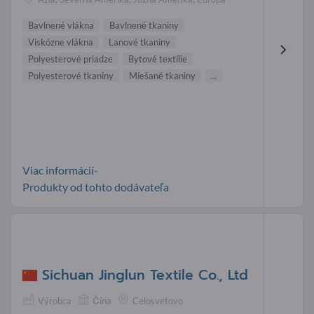
Bavlnené vlákna
Bavlnené tkaniny
Viskózne vlákna
Lanové tkaniny
Polyesterové priadze
Bytové textílie
Polyesterové tkaniny
Miešané tkaniny
...
Viac informácií-
Produkty od tohto dodávateľa
Sichuan Jinglun Textile Co., Ltd
Výrobca
Čína
Celosvetovo