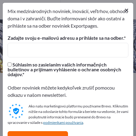
Výrobcovia
×
2
Mix medzinárodných noviniek, inovácií, veľtrhov, obchodu
doma i v zahraničí. Buďte informovaní skôr ako ostatní a
prihláste sa na odber noviniek Exportpages.
Bavlnené vlákna – nájdite
výrobcov a dodávateľov
Zadajte svoju e-mailovú adresu a prihláste sa na odber.
Exportéri
Výrobcovia
2
2
Súhlasím so zasielaním vašich informačných
bulletinov a prijímam vyhlásenie o ochrane osobných
údajov.
Exportpages
Textil
Vlny a nite
Bavlnené vlákna
Odber noviniek môžete kedykoľvek zrušiť pomocou
odkazu v našom newsletteri.
Inzerujte zadarmo na Exportpages!
Potreby – Ponuky – Použité tovary – Obchodné
Ako našu marketingovú platformu používame Brevo. Kliknutím
nižšie na odoslanie tohto formulára beriete na vedomie, že vami
kontakty >> začnite tu
poskytnuté informácie budú prenesené do Brevo na
spracovanie v súlade s
podmienkami používania
.
Zverejnite svoju spoločnosť a svoje