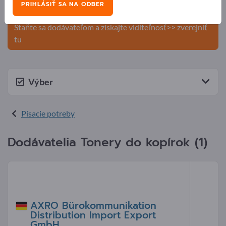
PRIHLÁSIŤ SA NA ODBER
produkty na Exportpages.
Staňte sa dodávateľom a získajte viditeľnosť>> zverejniť
tu
Výber
Písacie potreby
Dodávatelia Tonery do kopírok (1)
AXRO Bürokommunikation
Distribution Import Export
GmbH