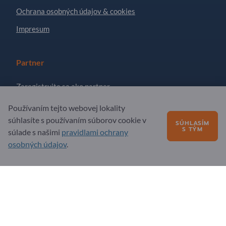
Ochrana osobných údajov & cookies
Impresum
Partner
Zaregistrujte sa ako partner
Prihlásiť sa na odber noviniek
Používaním tejto webovej lokality
súhlasíte s používaním súborov cookie v
SÚHLASÍM
S TÝM
súlade s našimi
pravidlami ochrany
Otázky?
osobných údajov
.
FAQ – časté otázky
Naša ponuka služieb
O nás
Správa pre Exportpages