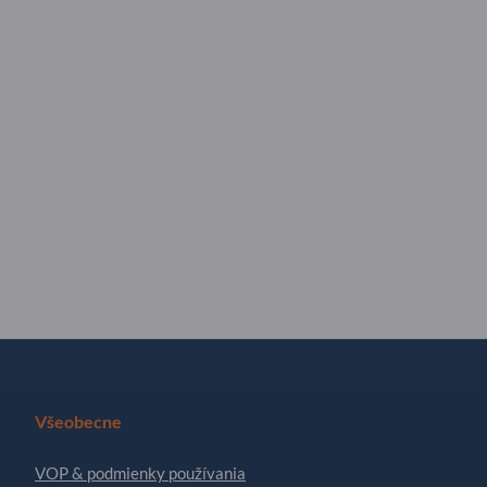
Všeobecne
VOP & podmienky používania