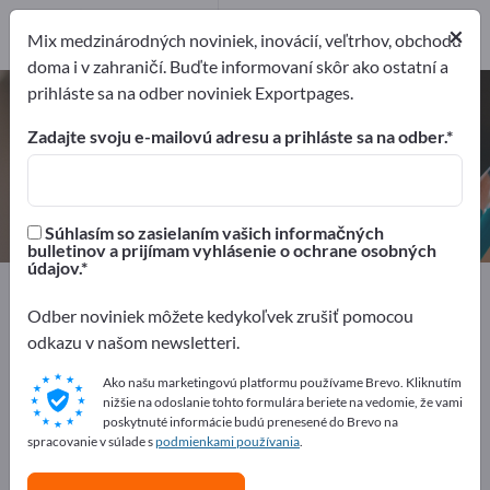
Distribútorov
×
1
Mix medzinárodných noviniek, inovácií, veľtrhov, obchodu
doma i v zahraničí. Buďte informovaní skôr ako ostatní a
prihláste sa na odber noviniek Exportpages.
Tonery do kopírok – nájdite
výrobcov a dodávateľov
Zadajte svoju e-mailovú adresu a prihláste sa na odber.
Exportéri
Distribútorov
1
1
Súhlasím so zasielaním vašich informačných
bulletinov a prijímam vyhlásenie o ochrane osobných
údajov.
Exportpages
Kancelárske potreby
Písacie potreby
Tonery do kopírok
Odber noviniek môžete kedykoľvek zrušiť pomocou
odkazu v našom newsletteri.
Inzerujte zadarmo na Exportpages!
Ako našu marketingovú platformu používame Brevo. Kliknutím
nižšie na odoslanie tohto formulára beriete na vedomie, že vami
Potreby – Ponuky – Použité tovary – Obchodné
poskytnuté informácie budú prenesené do Brevo na
kontakty >> začnite tu
spracovanie v súlade s
podmienkami používania
.
Zverejnite svoju spoločnosť a svoje